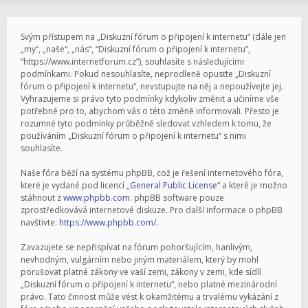
Svým přístupem na „Diskuzní fórum o připojení k internetu“ (dále jen
„my“, „naše“, „nás“, “Diskuzní fórum o připojení k internetu”,
“https://www.internetforum.cz”), souhlasíte s následujícími
podmínkami. Pokud nesouhlasíte, neprodleně opusťte „Diskuzní
fórum o připojení k internetu“, nevstupujte na něj a nepoužívejte jej.
Vyhrazujeme si právo tyto podmínky kdykoliv změnit a učiníme vše
potřebné pro to, abychom vás o této změně informovali. Přesto je
rozumné tyto podmínky průběžně sledovat vzhledem k tomu, že
používáním „Diskuzní fórum o připojení k internetu“ s nimi
souhlasíte.
Naše fóra běží na systému phpBB, což je řešení internetového fóra,
které je vydané pod licencí „
General Public License
“ a které je možno
stáhnout z
www.phpbb.com
. phpBB software pouze
zprostředkovává internetové diskuze. Pro další informace o phpBB
navštivte:
https://www.phpbb.com/
.
Zavazujete se nepřispívat na fórum pohoršujícím, hanlivým,
nevhodným, vulgárním nebo jiným materiálem, který by mohl
porušovat platné zákony ve vaší zemi, zákony v zemi, kde sídlí
„Diskuzní fórum o připojení k internetu“, nebo platné mezinárodní
právo. Tato činnost může vést k okamžitému a trvalému vykázání z