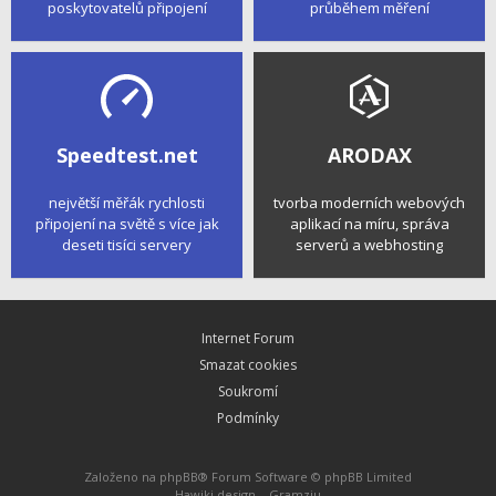
poskytovatelů připojení
průběhem měření
Speedtest.net
ARODAX
největší měřák rychlosti
tvorba moderních webových
připojení na světě s více jak
aplikací na míru, správa
deseti tisíci servery
serverů a webhosting
Internet Forum
Smazat cookies
Soukromí
Podmínky
Založeno na
phpBB
® Forum Software © phpBB Limited
Hawiki design –
Gramziu