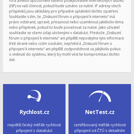
fóra a/nebo upozornění vašeho poskytovatele internetových služeb
(ISP) na vaši činnost, pokud bude uznáno za nutné. IP adresy všech
příspěvků jsou ukládány pro případné uplatnění těchto opatření.
Souhlasíte s tím, že „Diskuzní fórum o připojení k internetu“ má
právo odstranit, upravit, přesunout nebo uzamknout jakékoliv téma
nebo příspěvek, pokud to bude považovat za nutné. Jako uživatel
souhlasíte se všemi údaji uloženými v databázi. Přestože „Diskuzní
fórum o připojení k internetu“ ani phpBB neposkytne tyto informace
třetí straně nebo cizím osobám, nepřebírá „Diskuzní fórum o
připojení k internetu“ ani phpBB zodpovědnost za jakýkoliv pokus
o vniknutí do systému, který by mohl vést ke kompromitaci těchto
dat.
Rychlost.cz
NetTest.cz
největší český měřák rychlosti
certifikovaný měřák rychlosti
připojení s databází
připojení od ČTÚ s detailním