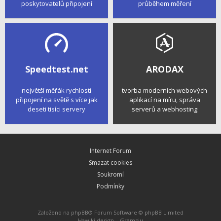
poskytovatelů připojení
průběhem měření
Speedtest.net
ARODAX
největší měřák rychlosti
tvorba moderních webových
připojení na světě s více jak
aplikací na míru, správa
deseti tisíci servery
serverů a webhosting
Internet Forum
Smazat cookies
Soukromí
Podmínky
Založeno na
phpBB
® Forum Software © phpBB Limited
Hawiki design –
Gramziu