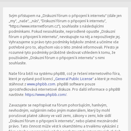
Svým přístupem na „Diskuzní fórum o připojení k internetu“ (dále jen
„my“, „naše“, „nás“, “Diskuzní fórum o připojení k internetu”,
“https://www.internetforum.cz”), souhlasíte s následujícími
podmínkami. Pokud nesouhlasíte, neprodleně opusťte „Diskuzní
fórum o připojení k internetu“, nevstupujte na něj a nepoužívejte jej.
Vyhrazujeme si právo tyto podmínky kdykoliv změnit a učiníme vše
potřebné pro to, abychom vás o této změně informovali. Přesto je
rozumné tyto podmínky průběžně sledovat vzhledem k tomu, že
používáním „Diskuzní fórum o připojení k internetu“ s nimi
souhlasíte.
Naše fóra běží na systému phpBB, což je řešení internetového fóra,
které je vydané pod licencí „
General Public License
“ a které je možno
stáhnout z
www.phpbb.com
. phpBB software pouze
zprostředkovává internetové diskuze. Pro další informace o phpBB
navštivte:
https://www.phpbb.com/
.
Zavazujete se nepřispívat na fórum pohoršujícím, hanlivým,
nevhodným, vulgárním nebo jiným materiálem, který by mohl
porušovat platné zákony ve vaší zemi, zákony v zemi, kde sídlí
„Diskuzní fórum o připojení k internetu“, nebo platné mezinárodní
právo. Tato činnost může vést k okamžitému a trvalému vykázání z