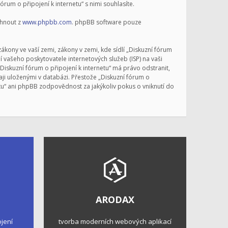
um o připojení k internetu“ s nimi souhlasíte.
áhnout z
www.phpbb.com
. phpBB software pouze
kony ve vaší zemi, zákony v zemi, kde sídlí „Diskuzní fórum
 vašeho poskytovatele internetových služeb (ISP) na vaši
Diskuzní fórum o připojení k internetu“ má právo odstranit,
ji uloženými v databázi. Přestože „Diskuzní fórum o
etu“ ani phpBB zodpovědnost za jakýkoliv pokus o vniknutí do
ARODAX
ojení
tvorba moderních webových aplikací