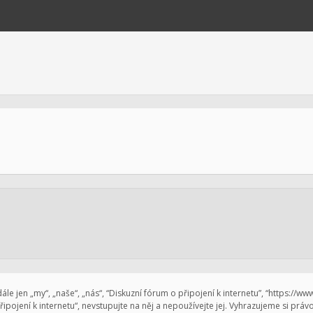
le jen „my“, „naše“, „nás“, “Diskuzní fórum o připojení k internetu”, “https://w
pojení k internetu“, nevstupujte na něj a nepoužívejte jej. Vyhrazujeme si prá