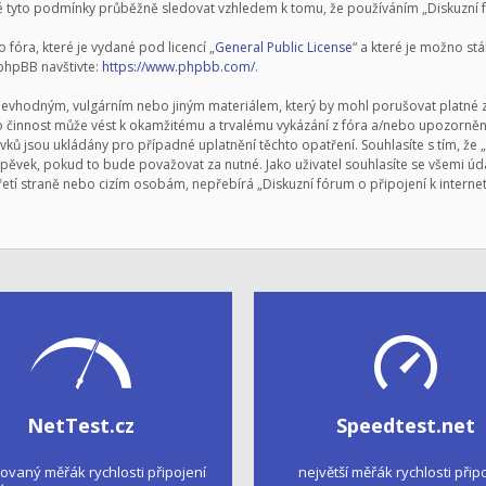
 tyto podmínky průběžně sledovat vzhledem k tomu, že používáním „Diskuzní fór
fóra, které je vydané pod licencí „
General Public License
“ a které je možno st
 phpBB navštivte:
https://www.phpbb.com/
.
nevhodným, vulgárním nebo jiným materiálem, který by mohl porušovat platné zá
to činnost může vést k okamžitému a trvalému vykázání z fóra a/nebo upozornění
ků jsou ukládány pro případné uplatnění těchto opatření. Souhlasíte s tím, že „
ěvek, pokud to bude považovat za nutné. Jako uživatel souhlasíte se všemi úda
řetí straně nebo cizím osobám, nepřebírá „Diskuzní fórum o připojení k intern
NetTest.cz
Speedtest.net
kovaný měřák rychlosti připojení
největší měřák rychlosti přip