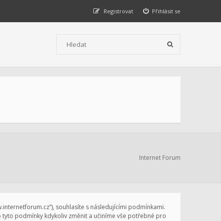
Registrovat
Přihlásit se
Internet Forum
ww.internetforum.cz”), souhlasíte s následujícími podmínkami.
vo tyto podmínky kdykoliv změnit a učiníme vše potřebné pro