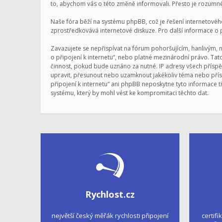
to, abychom vás o této změně informovali. Přesto je rozumné
Naše fóra běží na systému phpBB, což je řešení internetového 
zprostředkovává internetové diskuze. Pro další informace o
Zavazujete se nepřispívat na fórum pohoršujícím, hanlivým, 
o připojení k internetu“, nebo platné mezinárodní právo. Ta
činnost, pokud bude uznáno za nutné. IP adresy všech příspěv
upravit, přesunout nebo uzamknout jakékoliv téma nebo přísp
připojení k internetu“ ani phpBB neposkytne tyto informace t
systému, který by mohl vést ke kompromitaci těchto dat.
Rychlost.cz
největší český měřák rychlosti připojení
certifi