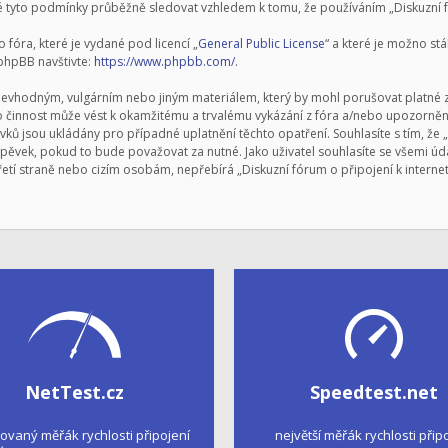
 tyto podmínky průběžně sledovat vzhledem k tomu, že používáním „Diskuzní fór
fóra, které je vydané pod licencí „
General Public License
“ a které je možno st
 phpBB navštivte:
https://www.phpbb.com/
.
nevhodným, vulgárním nebo jiným materiálem, který by mohl porušovat platné zá
to činnost může vést k okamžitému a trvalému vykázání z fóra a/nebo upozornění
ků jsou ukládány pro případné uplatnění těchto opatření. Souhlasíte s tím, že „
ěvek, pokud to bude považovat za nutné. Jako uživatel souhlasíte se všemi úda
řetí straně nebo cizím osobám, nepřebírá „Diskuzní fórum o připojení k intern
NetTest.cz
Speedtest.net
kovaný měřák rychlosti připojení
největší měřák rychlosti přip