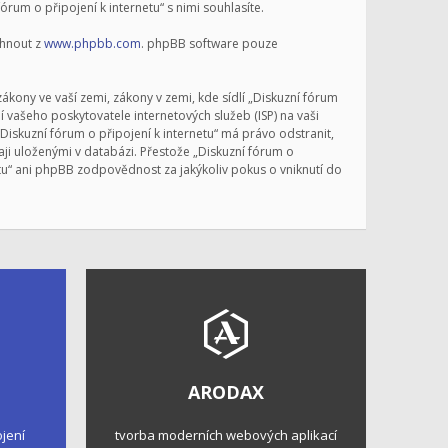
um o připojení k internetu“ s nimi souhlasíte.
áhnout z
www.phpbb.com
. phpBB software pouze
kony ve vaší zemi, zákony v zemi, kde sídlí „Diskuzní fórum
 vašeho poskytovatele internetových služeb (ISP) na vaši
Diskuzní fórum o připojení k internetu“ má právo odstranit,
ji uloženými v databázi. Přestože „Diskuzní fórum o
etu“ ani phpBB zodpovědnost za jakýkoliv pokus o vniknutí do
ARODAX
ojení
tvorba moderních webových aplikací