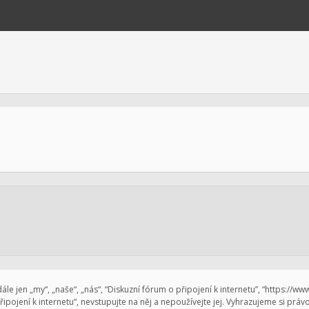
le jen „my“, „naše“, „nás“, “Diskuzní fórum o připojení k internetu”, “https://w
pojení k internetu“, nevstupujte na něj a nepoužívejte jej. Vyhrazujeme si prá