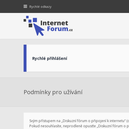
Rychlé odkazy
Rychlé přihlášení
Podmínky pro užívání
Svým přístupem na „Diskuzní fórum o připojení k internetu“ (dá
Pokud nesouhlasíte, neprodleně opusťte „Diskuzní fórum o při