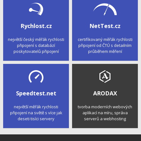
Rychlost.cz
NetTest.cz
největší český měřák rychlosti
certifikovaný měřák rychlosti
připojení s databází
připojení od ČTÚ s detailním
poskytovatelů připojení
průběhem měření
Speedtest.net
ARODAX
největší měřák rychlosti
tvorba moderních webových
připojení na světě s více jak
aplikací na míru, správa
deseti tisíci servery
serverů a webhosting