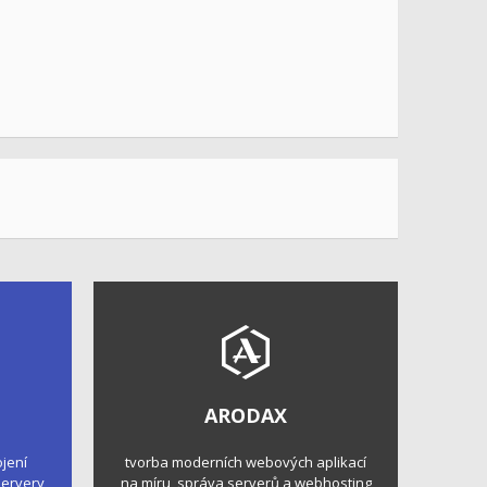
ARODAX
ojení
tvorba moderních webových aplikací
 servery
na míru, správa serverů a webhosting