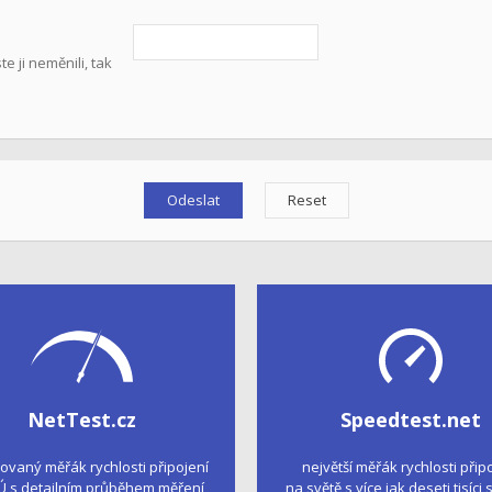
 ji neměnili, tak
NetTest.cz
Speedtest.net
kovaný měřák rychlosti připojení
největší měřák rychlosti přip
Ú s detailním průběhem měření
na světě s více jak deseti tisíci