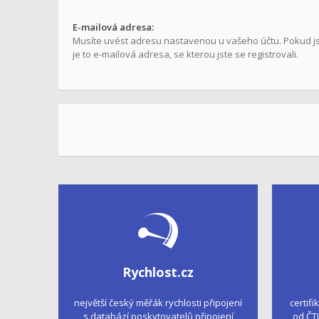
E-mailová adresa:
Musíte uvést adresu nastavenou u vašeho účtu. Pokud jste
je to e-mailová adresa, se kterou jste se registrovali.
Rychlost.cz
největší český měřák rychlosti připojení
certifi
s databází poskytovatelů připojení
od ČT