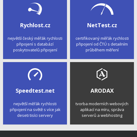
Rychlost.cz
NetTest.cz
největší český měřák rychlosti
certifikovaný měřák rychlosti
připojení s databází
připojení od ČTÚ s detailním
poskytovatelů připojení
průběhem měření
Speedtest.net
ARODAX
největší měřák rychlosti
tvorba moderních webových
připojení na světě s více jak
aplikací na míru, správa
deseti tisíci servery
serverů a webhosting