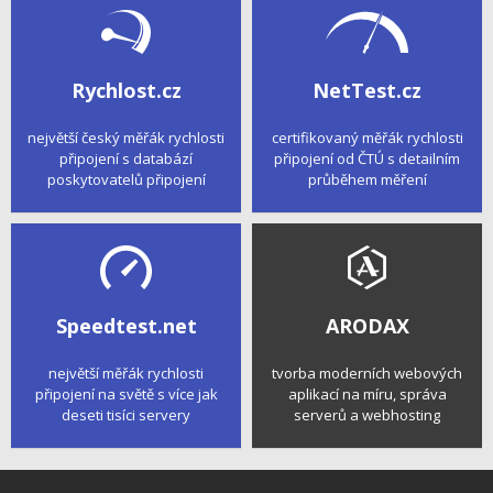
Rychlost.cz
NetTest.cz
největší český měřák rychlosti
certifikovaný měřák rychlosti
připojení s databází
připojení od ČTÚ s detailním
poskytovatelů připojení
průběhem měření
Speedtest.net
ARODAX
největší měřák rychlosti
tvorba moderních webových
připojení na světě s více jak
aplikací na míru, správa
deseti tisíci servery
serverů a webhosting