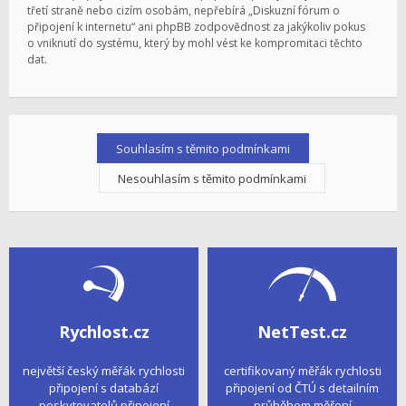
třetí straně nebo cizím osobám, nepřebírá „Diskuzní fórum o
připojení k internetu“ ani phpBB zodpovědnost za jakýkoliv pokus
o vniknutí do systému, který by mohl vést ke kompromitaci těchto
dat.
Rychlost.cz
NetTest.cz
největší český měřák rychlosti
certifikovaný měřák rychlosti
připojení s databází
připojení od ČTÚ s detailním
poskytovatelů připojení
průběhem měření