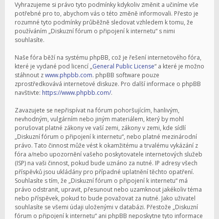
Vyhrazujeme si právo tyto podmínky kdykoliv změnit a učiníme vše
potřebné pro to, abychom vás o této změně informovali. Přesto je
rozumné tyto podmínky průběžně sledovat vzhledem k tomu, že
používáním „Diskuzní fórum o připojení k internetu“ s nimi
souhlasíte.
Naše fóra běží na systému phpBB, což je řešení internetového fóra,
které je vydané pod licencí „
General Public License
“ a které je možno
stáhnout z
www.phpbb.com
. phpBB software pouze
zprostředkovává internetové diskuze. Pro další informace o phpBB
navštivte:
https://www.phpbb.com/
.
Zavazujete se nepřispívat na fórum pohoršujícím, hanlivým,
nevhodným, vulgárním nebo jiným materiálem, který by mohl
porušovat platné zákony ve vaší zemi, zákony v zemi, kde sídlí
„Diskuzní fórum o připojení k internetu“, nebo platné mezinárodní
právo. Tato činnost může vést k okamžitému a trvalému vykázání z
fóra a/nebo upozornění vašeho poskytovatele internetových služeb
(ISP) na vaši činnost, pokud bude uznáno za nutné. IP adresy všech
příspěvků jsou ukládány pro případné uplatnění těchto opatření.
Souhlasíte s tím, že „Diskuzní fórum o připojení k internetu“ má
právo odstranit, upravit, přesunout nebo uzamknout jakékoliv téma
nebo příspěvek, pokud to bude považovat za nutné. Jako uživatel
souhlasíte se všemi údaji uloženými v databázi. Přestože „Diskuzní
fórum o připojení k internetu“ ani phpBB neposkytne tyto informace