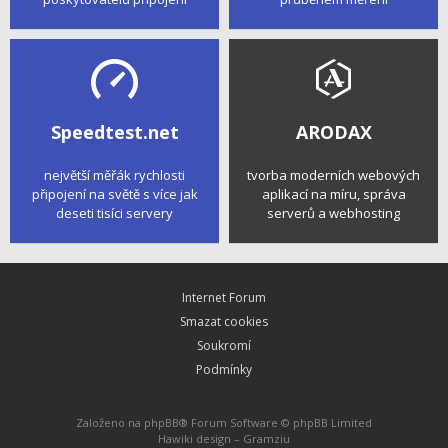
Speedtest.net
ARODAX
největší měřák rychlosti
tvorba moderních webových
připojení na světě s více jak
aplikací na míru, správa
deseti tisíci servery
serverů a webhosting
Internet Forum
Smazat cookies
Soukromí
Podmínky
Založeno na
phpBB
® Forum Software © phpBB Limited
Hawiki design –
Gramziu