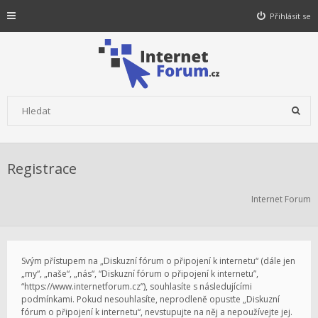
Přihlásit se
Registrace
Internet Forum
Svým přístupem na „Diskuzní fórum o připojení k internetu“ (dále jen
„my“, „naše“, „nás“, “Diskuzní fórum o připojení k internetu”,
“https://www.internetforum.cz”), souhlasíte s následujícími
podmínkami. Pokud nesouhlasíte, neprodleně opusťte „Diskuzní
fórum o připojení k internetu“, nevstupujte na něj a nepoužívejte jej.