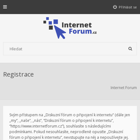
Přihlásit se
Registrace
Internet Forum
Svým přístupem na „Diskuzní fórum o připojení k internetu“ (dále jen
„my“, „naše“, „nás“, “Diskuzní fórum o připojení k internetu”,
“https://www.internetforum.cz”), souhlasíte s následujícími
podmínkami. Pokud nesouhlasíte, neprodleně opusťte „Diskuzní
fórum o připojení k internetu“, nevstupujte na něj a nepoužívejte jej.