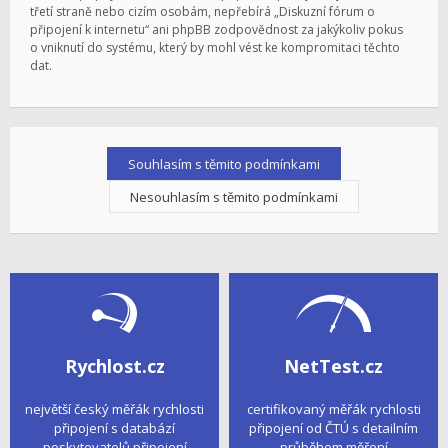
třetí straně nebo cizím osobám, nepřebírá „Diskuzní fórum o
připojení k internetu“ ani phpBB zodpovědnost za jakýkoliv pokus
o vniknutí do systému, který by mohl vést ke kompromitaci těchto
dat.
Rychlost.cz
NetTest.cz
největší český měřák rychlosti
certifikovaný měřák rychlosti
připojení s databází
připojení od ČTÚ s detailním
poskytovatelů připojení
průběhem měření