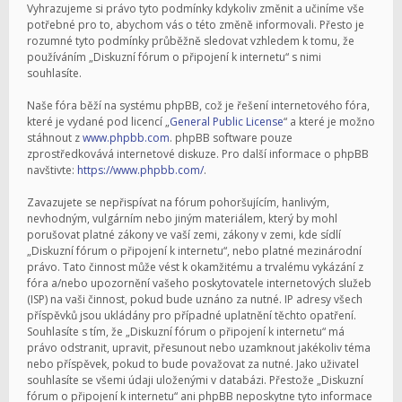
Vyhrazujeme si právo tyto podmínky kdykoliv změnit a učiníme vše
potřebné pro to, abychom vás o této změně informovali. Přesto je
rozumné tyto podmínky průběžně sledovat vzhledem k tomu, že
používáním „Diskuzní fórum o připojení k internetu“ s nimi
souhlasíte.
Naše fóra běží na systému phpBB, což je řešení internetového fóra,
které je vydané pod licencí „
General Public License
“ a které je možno
stáhnout z
www.phpbb.com
. phpBB software pouze
zprostředkovává internetové diskuze. Pro další informace o phpBB
navštivte:
https://www.phpbb.com/
.
Zavazujete se nepřispívat na fórum pohoršujícím, hanlivým,
nevhodným, vulgárním nebo jiným materiálem, který by mohl
porušovat platné zákony ve vaší zemi, zákony v zemi, kde sídlí
„Diskuzní fórum o připojení k internetu“, nebo platné mezinárodní
právo. Tato činnost může vést k okamžitému a trvalému vykázání z
fóra a/nebo upozornění vašeho poskytovatele internetových služeb
(ISP) na vaši činnost, pokud bude uznáno za nutné. IP adresy všech
příspěvků jsou ukládány pro případné uplatnění těchto opatření.
Souhlasíte s tím, že „Diskuzní fórum o připojení k internetu“ má
právo odstranit, upravit, přesunout nebo uzamknout jakékoliv téma
nebo příspěvek, pokud to bude považovat za nutné. Jako uživatel
souhlasíte se všemi údaji uloženými v databázi. Přestože „Diskuzní
fórum o připojení k internetu“ ani phpBB neposkytne tyto informace