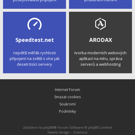
Speedtest.net
ARODAX
největší měřák rychlosti
tvorba moderních webových
připojení na světě s více jak
aplikací na míru, správa
deseti tisíci servery
serverů a webhosting
Internet Forum
Smazat cookies
Soukromí
Podmínky
Založeno na
phpBB
® Forum Software © phpBB Limited
Hawiki design –
Gramziu