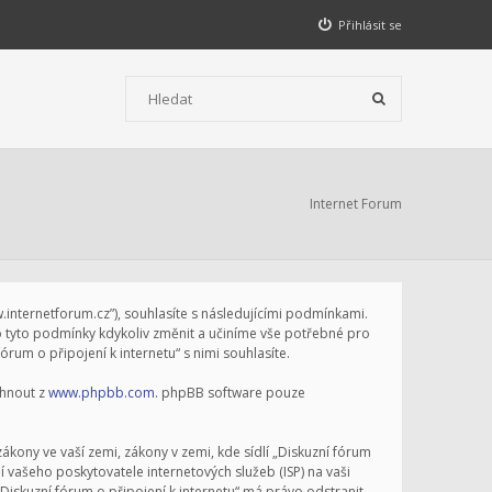
Přihlásit se
Internet Forum
ww.internetforum.cz”), souhlasíte s následujícími podmínkami.
vo tyto podmínky kdykoliv změnit a učiníme vše potřebné pro
um o připojení k internetu“ s nimi souhlasíte.
áhnout z
www.phpbb.com
. phpBB software pouze
kony ve vaší zemi, zákony v zemi, kde sídlí „Diskuzní fórum
 vašeho poskytovatele internetových služeb (ISP) na vaši
Diskuzní fórum o připojení k internetu“ má právo odstranit,