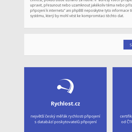
upravit, přesunout nebo uzamknout jakékoliv téma nebo přísp
připojení k internetu“ ani phpBB neposkytne tyto informace t
systému, který by mohl vést ke kompromitaci těchto dat.
Rychlost.cz
největší český měřák rychlosti připojení
certifi
s databází poskytovatelů připojení
od ČT