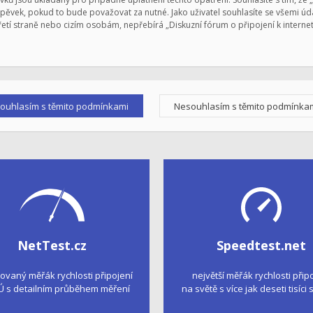
ěvek, pokud to bude považovat za nutné. Jako uživatel souhlasíte se všemi úda
řetí straně nebo cizím osobám, nepřebírá „Diskuzní fórum o připojení k intern
NetTest.cz
Speedtest.net
kovaný měřák rychlosti připojení
největší měřák rychlosti přip
Ú s detailním průběhem měření
na světě s více jak deseti tisíci