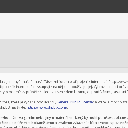
le jen „my“, „naše“, „nás“, “Diskuzní fórum o připojení k internetu”, “https://w
pojení k internetu“, nevstupujte na něj a nepoužívejte jej. Vyhrazujeme si prá
 tyto podmínky průběžně sledovat vzhledem k tomu, že používáním „Diskuzní fór
fóra, které je vydané pod licencí „
General Public License
“ a které je možno st
 phpBB navštivte:
https://www.phpbb.com/
.
nevhodným, vulgárním nebo jiným materiálem, který by mohl porušovat platné zá
to činnost může vést k okamžitému a trvalému vykázání z fóra a/nebo upozornění
ků jsou ukládány pro případné uplatnění těchto opatření. Souhlasíte s tím, že „