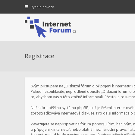
Rychlé odkazy
Registrace
Svým přístupem na „Diskuzní fórum o připojení k internetu“ (dá
Pokud nesouhlasíte, neprodleně opusťte „Diskuzní fórum o při
to, abychom vás o této změně informovali. Přesto je rozumné
Naše fóra běží na systému phpBB, což je řešení internetového 
zprostředkovává internetové diskuze. Pro další informace o
Zavazujete se nepřispívat na fórum pohoršujícím, hanlivým, 
o připojení k internetu“, nebo platné mezinárodní právo. Ta
činnost, pokud bude uznáno za nutné. IP adresy všech příspěv