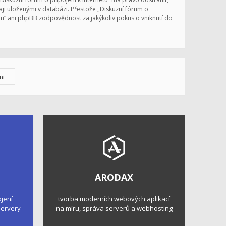
ji uloženými v databázi. Přestože „Diskuzní fórum o
etu“ ani phpBB zodpovědnost za jakýkoliv pokus o vniknutí do
ARODAX
ojení
tvorba moderních webových aplikací
 servery
na míru, správa serverů a webhosting