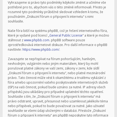
Vyhrazujeme si právo tyto podmínky kdykoliv změnit a učiníme vše
potřebné pro to, abychom vás o této změně informovali. Přesto je
rozumné tyto podmínky průběžně sledovat vzhledem k tomu, že
používáním „Diskuzní fórum o připojení k internetu“ s nimi
souhlasíte.
Naše fóra běží na systému phpBB, což je řešení internetového fóra,
které je vydané pod licencí „
General Public License
“ a které je možno
stáhnout z
www.phpbb.com
. phpBB software pouze
zprostředkovává internetové diskuze. Pro další informace o phpBB
navštivte:
https://www.phpbb.com/
.
Zavazujete se nepřispívat na fórum pohoršujícím, hanlivým,
nevhodným, vulgárním nebo jiným materiálem, který by mohl
porušovat platné zákony ve vaší zemi, zákony v zemi, kde sídlí
„Diskuzní fórum o připojení k internetu“, nebo platné mezinárodní
právo. Tato činnost může vést k okamžitému a trvalému vykázání z
fóra a/nebo upozornění vašeho poskytovatele internetových služeb
(ISP) na vaši činnost, pokud bude uznáno za nutné. IP adresy všech
příspěvků jsou ukládány pro případné uplatnění těchto opatření.
Souhlasíte s tím, že „Diskuzní fórum o připojení k internetu“ má
právo odstranit, upravit, přesunout nebo uzamknout jakékoliv téma
nebo příspěvek, pokud to bude považovat za nutné. Jako uživatel
souhlasíte se všemi údaji uloženými v databázi. Přestože „Diskuzní
fórum o připojení k internetu“ ani phpBB neposkytne tyto informace