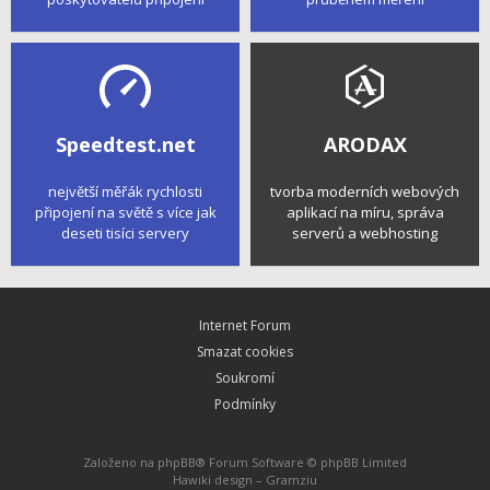
Speedtest.net
ARODAX
největší měřák rychlosti
tvorba moderních webových
připojení na světě s více jak
aplikací na míru, správa
deseti tisíci servery
serverů a webhosting
Internet Forum
Smazat cookies
Soukromí
Podmínky
Založeno na
phpBB
® Forum Software © phpBB Limited
Hawiki design –
Gramziu