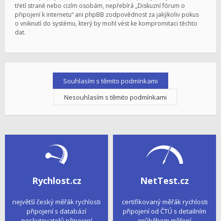
třetí straně nebo cizím osobám, nepřebírá „Diskuzní fórum o
připojení k internetu“ ani phpBB zodpovědnost za jakýkoliv pokus
o vniknutí do systému, který by mohl vést ke kompromitaci těchto
dat.
Rychlost.cz
NetTest.cz
největší český měřák rychlosti
certifikovaný měřák rychlosti
připojení s databází
připojení od ČTÚ s detailním
poskytovatelů připojení
průběhem měření