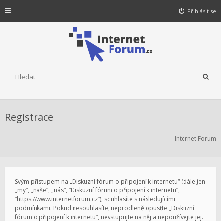
Přihlásit se
Registrace
Internet Forum
Svým přístupem na „Diskuzní fórum o připojení k internetu“ (dále jen
„my“, „naše“, „nás“, “Diskuzní fórum o připojení k internetu”,
“https://www.internetforum.cz”), souhlasíte s následujícími
podmínkami. Pokud nesouhlasíte, neprodleně opusťte „Diskuzní
fórum o připojení k internetu“, nevstupujte na něj a nepoužívejte jej.