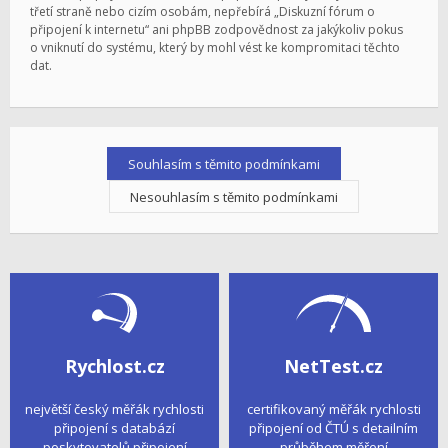
třetí straně nebo cizím osobám, nepřebírá „Diskuzní fórum o
připojení k internetu“ ani phpBB zodpovědnost za jakýkoliv pokus
o vniknutí do systému, který by mohl vést ke kompromitaci těchto
dat.
Rychlost.cz
NetTest.cz
největší český měřák rychlosti
certifikovaný měřák rychlosti
připojení s databází
připojení od ČTÚ s detailním
poskytovatelů připojení
průběhem měření