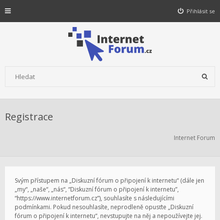
Přihlásit se
Registrace
Internet Forum
Svým přístupem na „Diskuzní fórum o připojení k internetu“ (dále jen
„my“, „naše“, „nás“, “Diskuzní fórum o připojení k internetu”,
“https://www.internetforum.cz”), souhlasíte s následujícími
podmínkami. Pokud nesouhlasíte, neprodleně opusťte „Diskuzní
fórum o připojení k internetu“, nevstupujte na něj a nepoužívejte jej.