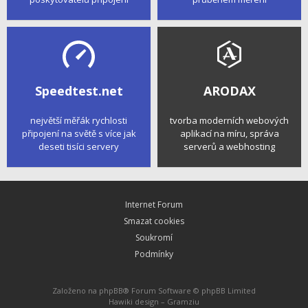
Speedtest.net
ARODAX
největší měřák rychlosti
tvorba moderních webových
připojení na světě s více jak
aplikací na míru, správa
deseti tisíci servery
serverů a webhosting
Internet Forum
Smazat cookies
Soukromí
Podmínky
Založeno na
phpBB
® Forum Software © phpBB Limited
Hawiki design –
Gramziu