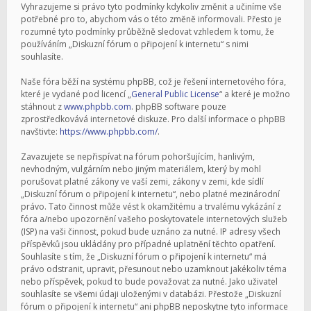
Vyhrazujeme si právo tyto podmínky kdykoliv změnit a učiníme vše
potřebné pro to, abychom vás o této změně informovali. Přesto je
rozumné tyto podmínky průběžně sledovat vzhledem k tomu, že
používáním „Diskuzní fórum o připojení k internetu“ s nimi
souhlasíte.
Naše fóra běží na systému phpBB, což je řešení internetového fóra,
které je vydané pod licencí „
General Public License
“ a které je možno
stáhnout z
www.phpbb.com
. phpBB software pouze
zprostředkovává internetové diskuze. Pro další informace o phpBB
navštivte:
https://www.phpbb.com/
.
Zavazujete se nepřispívat na fórum pohoršujícím, hanlivým,
nevhodným, vulgárním nebo jiným materiálem, který by mohl
porušovat platné zákony ve vaší zemi, zákony v zemi, kde sídlí
„Diskuzní fórum o připojení k internetu“, nebo platné mezinárodní
právo. Tato činnost může vést k okamžitému a trvalému vykázání z
fóra a/nebo upozornění vašeho poskytovatele internetových služeb
(ISP) na vaši činnost, pokud bude uznáno za nutné. IP adresy všech
příspěvků jsou ukládány pro případné uplatnění těchto opatření.
Souhlasíte s tím, že „Diskuzní fórum o připojení k internetu“ má
právo odstranit, upravit, přesunout nebo uzamknout jakékoliv téma
nebo příspěvek, pokud to bude považovat za nutné. Jako uživatel
souhlasíte se všemi údaji uloženými v databázi. Přestože „Diskuzní
fórum o připojení k internetu“ ani phpBB neposkytne tyto informace