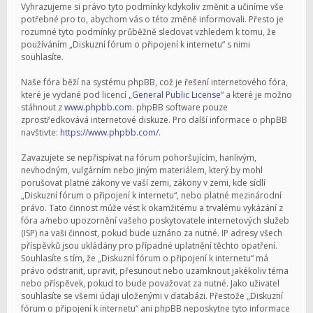
Vyhrazujeme si právo tyto podmínky kdykoliv změnit a učiníme vše
potřebné pro to, abychom vás o této změně informovali. Přesto je
rozumné tyto podmínky průběžně sledovat vzhledem k tomu, že
používáním „Diskuzní fórum o připojení k internetu“ s nimi
souhlasíte.
Naše fóra běží na systému phpBB, což je řešení internetového fóra,
které je vydané pod licencí „
General Public License
“ a které je možno
stáhnout z
www.phpbb.com
. phpBB software pouze
zprostředkovává internetové diskuze. Pro další informace o phpBB
navštivte:
https://www.phpbb.com/
.
Zavazujete se nepřispívat na fórum pohoršujícím, hanlivým,
nevhodným, vulgárním nebo jiným materiálem, který by mohl
porušovat platné zákony ve vaší zemi, zákony v zemi, kde sídlí
„Diskuzní fórum o připojení k internetu“, nebo platné mezinárodní
právo. Tato činnost může vést k okamžitému a trvalému vykázání z
fóra a/nebo upozornění vašeho poskytovatele internetových služeb
(ISP) na vaši činnost, pokud bude uznáno za nutné. IP adresy všech
příspěvků jsou ukládány pro případné uplatnění těchto opatření.
Souhlasíte s tím, že „Diskuzní fórum o připojení k internetu“ má
právo odstranit, upravit, přesunout nebo uzamknout jakékoliv téma
nebo příspěvek, pokud to bude považovat za nutné. Jako uživatel
souhlasíte se všemi údaji uloženými v databázi. Přestože „Diskuzní
fórum o připojení k internetu“ ani phpBB neposkytne tyto informace