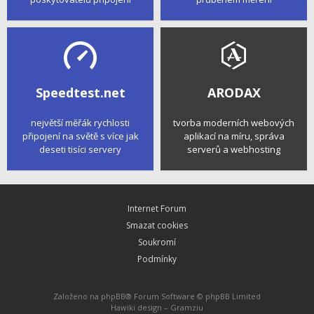
Speedtest.net
ARODAX
největší měřák rychlosti
tvorba moderních webových
připojení na světě s více jak
aplikací na míru, správa
deseti tisíci servery
serverů a webhosting
Internet Forum
Smazat cookies
Soukromí
Podmínky
Založeno na
phpBB
® Forum Software © phpBB Limited
Hawiki design –
Gramziu