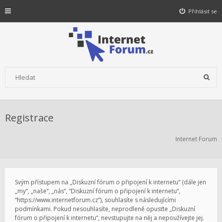
Přihlásit se
Registrace
Internet Forum
Svým přístupem na „Diskuzní fórum o připojení k internetu“ (dále jen
„my“, „naše“, „nás“, “Diskuzní fórum o připojení k internetu”,
“https://www.internetforum.cz”), souhlasíte s následujícími
podmínkami. Pokud nesouhlasíte, neprodleně opusťte „Diskuzní
fórum o připojení k internetu“, nevstupujte na něj a nepoužívejte jej.