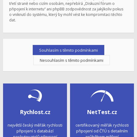
třetí straně nebo cizím osobám, nepřebírá „Diskuzní fórum o
připojení k internetu“ ani phpBB zodpovědnost za jakýkoliv pokus
o vniknutí do systému, který by mohl vést ke kompromitaci těchto
dat.
Rychlost.cz
NetTest.cz
největší český měřák rychlosti
certifikovaný měřák rychlosti
připojení s databází
připojení od ČTÚ s detailním
poskytovatelů připojení
průběhem měření