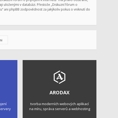
ji uloženými v databázi. Přestože „Diskuzní fórum o
etu“ ani phpBB zodpovědnost za jakýkoliv pokus o vniknutí do
ARODAX
ojení
tvorba moderních webových aplikací
 servery
na míru, správa serverů a webhosting