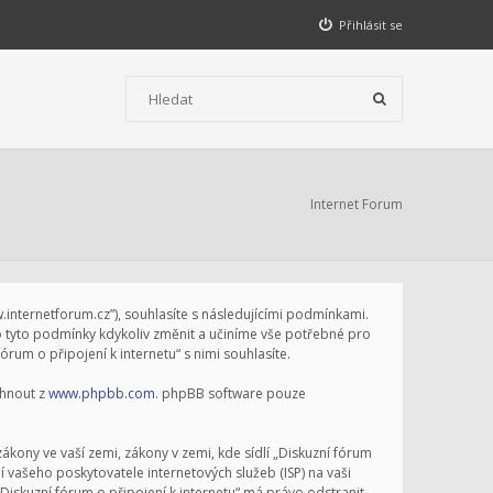
Přihlásit se
Internet Forum
ww.internetforum.cz”), souhlasíte s následujícími podmínkami.
vo tyto podmínky kdykoliv změnit a učiníme vše potřebné pro
um o připojení k internetu“ s nimi souhlasíte.
áhnout z
www.phpbb.com
. phpBB software pouze
kony ve vaší zemi, zákony v zemi, kde sídlí „Diskuzní fórum
 vašeho poskytovatele internetových služeb (ISP) na vaši
Diskuzní fórum o připojení k internetu“ má právo odstranit,