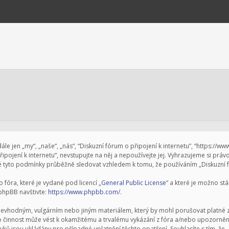
le jen „my“, „naše“, „nás“, “Diskuzní fórum o připojení k internetu”, “https://w
pojení k internetu“, nevstupujte na něj a nepoužívejte jej. Vyhrazujeme si prá
 tyto podmínky průběžně sledovat vzhledem k tomu, že používáním „Diskuzní fór
fóra, které je vydané pod licencí „
General Public License
“ a které je možno st
 phpBB navštivte:
https://www.phpbb.com/
.
nevhodným, vulgárním nebo jiným materiálem, který by mohl porušovat platné zá
to činnost může vést k okamžitému a trvalému vykázání z fóra a/nebo upozornění
ků jsou ukládány pro případné uplatnění těchto opatření. Souhlasíte s tím, že „