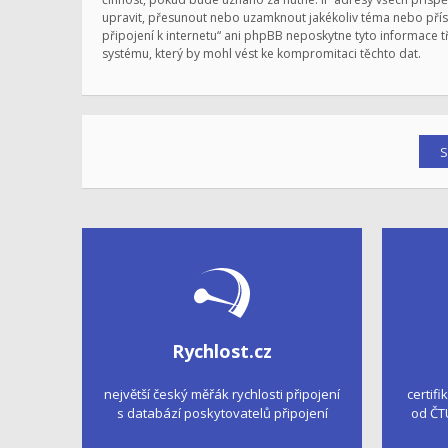
upravit, přesunout nebo uzamknout jakékoliv téma nebo přísp
připojení k internetu“ ani phpBB neposkytne tyto informace t
systému, který by mohl vést ke kompromitaci těchto dat.
Rychlost.cz
největší český měřák rychlosti připojení
certifi
s databází poskytovatelů připojení
od ČT