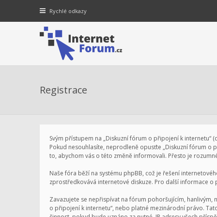
Rychlé odkazy
Registrace
Svým přístupem na „Diskuzní fórum o připojení k internetu“ (dá
Pokud nesouhlasíte, neprodleně opusťte „Diskuzní fórum o při
to, abychom vás o této změně informovali. Přesto je rozumné
Naše fóra běží na systému phpBB, což je řešení internetového 
zprostředkovává internetové diskuze. Pro další informace o
Zavazujete se nepřispívat na fórum pohoršujícím, hanlivým, 
o připojení k internetu“, nebo platné mezinárodní právo. Ta
činnost, pokud bude uznáno za nutné. IP adresy všech příspěv