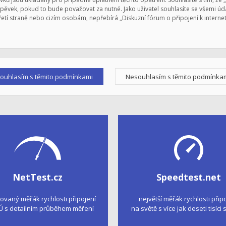
ěvek, pokud to bude považovat za nutné. Jako uživatel souhlasíte se všemi úda
řetí straně nebo cizím osobám, nepřebírá „Diskuzní fórum o připojení k intern
NetTest.cz
Speedtest.net
kovaný měřák rychlosti připojení
největší měřák rychlosti přip
Ú s detailním průběhem měření
na světě s více jak deseti tisíci