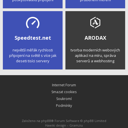
Speedtest.net
ARODAX
největší měřák rychlosti
tvorba moderních webových
připojení na světě s více jak
aplikací na míru, správa
deseti tisíci servery
serverů a webhosting
Internet Forum
Smazat cookies
Soukromí
Podmínky
Založeno na
phpBB
® Forum Software © phpBB Limited
Hawiki design –
Gramziu