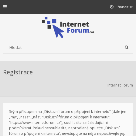
Přihlásit se
Registrace
Internet Forum
Svým přístupem na „Diskuzní fórum o připojení k internetu“ (dále jen
„my“, „naše“, „nás“, “Diskuzní fórum o připojení k internetu”,
“https://www.internetforum.cz”), souhlasíte s následujícími
podmínkami. Pokud nesouhlasíte, neprodleně opusťte „Diskuzní
fórum o připojení k internetu“, nevstupujte na něj a nepoužívejte jej.