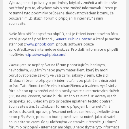
Vyhrazujeme si právo tyto podmínky kdykoliv změnit a učiníme vše
potřebné pro to, abychom vás o této změně informovali. Přesto je
rozumné tyto podmínky průběžně sledovat vzhledem k tomu, že
používáním „Diskuzní fórum o připojení k internetu“ s nimi
souhlasíte.
Naše fóra běží na systému phpBB, což je řešení internetového fóra,
které je vydané pod licencí „
General Public License
“ a které je možno
stáhnout z
www.phpbb.com
. phpBB software pouze
zprostředkovává internetové diskuze. Pro další informace o phpBB
navštivte:
https://www.phpbb.com/
.
Zavazujete se nepřispívat na fórum pohoršujícím, hanlivým,
nevhodným, vulgárním nebo jiným materiálem, který by mohl
porušovat platné zákony ve vaší zemi, zákony v zemi, kde sídlí
„Diskuzní fórum o připojení k internetu“, nebo platné mezinárodní
právo. Tato činnost může vést k okamžitému a trvalému vykázání z
fóra a/nebo upozornění vašeho poskytovatele internetových služeb
(ISP) na vaši činnost, pokud bude uznáno za nutné. IP adresy všech
příspěvků jsou ukládány pro případné uplatnění těchto opatření.
Souhlasíte s tím, že „Diskuzní fórum o připojení k internetu“ má
právo odstranit, upravit, přesunout nebo uzamknout jakékoliv téma
nebo příspěvek, pokud to bude považovat za nutné. Jako uživatel
souhlasíte se všemi údaji uloženými v databázi. Přestože „Diskuzní
fórum o připojení k internetu“ ani phpBB neposkytne tyto informace