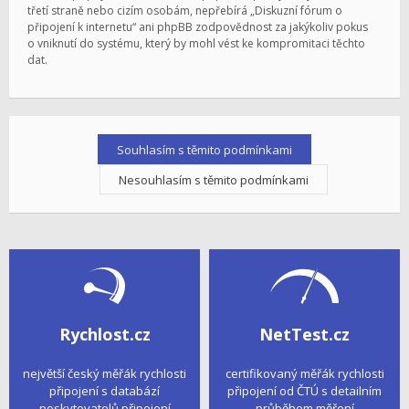
třetí straně nebo cizím osobám, nepřebírá „Diskuzní fórum o
připojení k internetu“ ani phpBB zodpovědnost za jakýkoliv pokus
o vniknutí do systému, který by mohl vést ke kompromitaci těchto
dat.
Rychlost.cz
NetTest.cz
největší český měřák rychlosti
certifikovaný měřák rychlosti
připojení s databází
připojení od ČTÚ s detailním
poskytovatelů připojení
průběhem měření