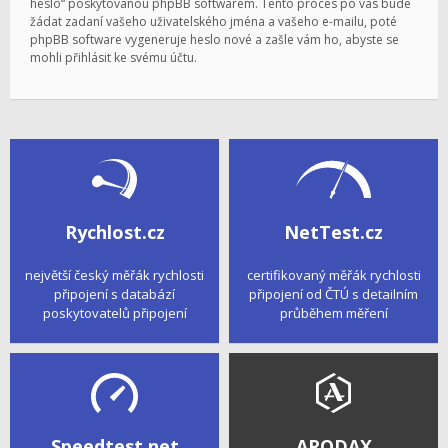
heslo“ poskytovanou phpBB softwarem. Tento proces po vás bude
žádat zadaní vašeho uživatelského jména a vašeho e-mailu, poté
phpBB software vygeneruje heslo nové a zašle vám ho, abyste se
mohli přihlásit ke svému účtu.
Rychlost.cz
NetTest.cz
největší český měřák rychlosti
certifikovaný měřák rychlosti
připojení s databází
připojení od ČTÚ s detailním
poskytovatelů připojení
průběhem měření
Speedtest.net
ARODAX