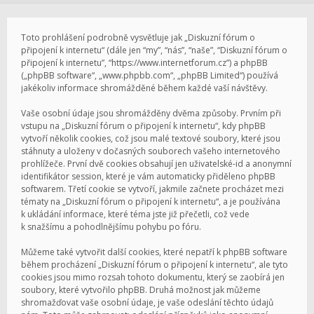
Toto prohlášení podrobně vysvětluje jak „Diskuzní fórum o
připojení k internetu“ (dále jen “my”, “nás”, “naše”, “Diskuzní fórum o
připojení k internetu”, “https://www.internetforum.cz”) a phpBB
(„phpBB software“, „www.phpbb.com“, „phpBB Limited“) používá
jakékoliv informace shromážděné během každé vaší návštěvy.
Vaše osobní údaje jsou shromážděny dvěma způsoby. Prvním při
vstupu na „Diskuzní fórum o připojení k internetu“, kdy phpBB
vytvoří několik cookies, což jsou malé textové soubory, které jsou
stáhnuty a uloženy v dočasných souborech vašeho internetového
prohlížeče. První dvě cookies obsahují jen uživatelské-id a anonymní
identifikátor session, které je vám automaticky přiděleno phpBB
softwarem. Třetí cookie se vytvoří, jakmile začnete procházet mezi
tématy na „Diskuzní fórum o připojení k internetu“, a je používána
k ukládání informace, které téma jste již přečetli, což vede
k snažšímu a pohodlnějšímu pohybu po fóru.
Můžeme také vytvořit další cookies, které nepatří k phpBB software
během procházení „Diskuzní fórum o připojení k internetu“, ale tyto
cookies jsou mimo rozsah tohoto dokumentu, který se zaobírá jen
soubory, které vytvořilo phpBB. Druhá možnost jak můžeme
shromažďovat vaše osobní údaje, je vaše odeslání těchto údajů