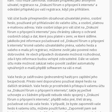
nám. Toto může zahrnovat: odeslání příspěvků jako anonymní
uživatel, registrace na „Diskuzní fórum o připojení k internetu“ a
odeslání příspěvků po vaší registrace, když jste přihlášeni.
Váš účet bude přinejmenším obsahovat uživatelské jméno, osobní
heslo, používané při přihlašování do vašeho účtu, a osobní, platnou
e-mailovou adresu. Vaše osobní údaje pro váš účet na „Diskuzní
fórum o připojení k internetu“ jsou chráněny zákony o ochraně
osobních údajů a dat, které jsou platné v zemi, ve které sídlíme.
Jakékoliv jiné informace požadované od „Diskuzní fórum o připojení
k internetu“ kromě vašeho uživatelského jména, vašeho hesla a
vašeho e-mailu při registraci, můžeme zvolit jako povinné nebo
dobrovolné. Ve všech případech dostanete možnost rozhodnout,
zda-li tyto informace budou veřejně zobrazitelné. Dále ve vašem
účtu máte možnost zakázat nebo povolit zasílání automaticky
vytvářených e-mailů phpBB softwarem na váš e-mail.
Vaše heslo je zašifrováno (jednosměrný hash) pro zajištění jeho
bezpečnosti. Přesto není doporučeno používat stejné heslo na
dalších stránkách. Vaše heslo je prostředek k přístupu k vašemu účtu
na „Diskuzní fórum o připojení k internetu“, takže jej pečlivě
uchovejte a v žádném případě nebude nikdo spojený s „Diskuzní
fórum o připojení k internetu“, phpBB nebo jiné, třetí strany,
požadovat od vás vaše heslo. V případě, že byste zapomněli vaše
heslo k vašemu účtu, můžete použít funkci „Zapomněl jsem své