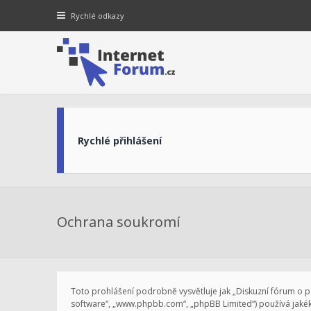
Rychlé odkazy
Rychlé přihlášení
Ochrana soukromí
Toto prohlášení podrobně vysvětluje jak „Diskuzní fórum o při
software“, „www.phpbb.com“, „phpBB Limited“) používá jaké