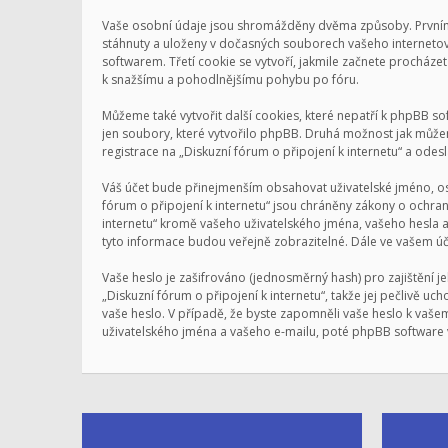
Vaše osobní údaje jsou shromážděny dvěma způsoby. Prvním př
stáhnuty a uloženy v dočasných souborech vašeho internetové
softwarem. Třetí cookie se vytvoří, jakmile začnete procházet 
k snažšímu a pohodlnějšímu pohybu po fóru.
Můžeme také vytvořit další cookies, které nepatří k phpBB s
jen soubory, které vytvořilo phpBB. Druhá možnost jak může
registrace na „Diskuzní fórum o připojení k internetu“ a odeslá
Váš účet bude přinejmenším obsahovat uživatelské jméno, oso
fórum o připojení k internetu“ jsou chráněny zákony o ochran
internetu“ kromě vašeho uživatelského jména, vašeho hesla 
tyto informace budou veřejně zobrazitelné. Dále ve vašem ú
Vaše heslo je zašifrováno (jednosměrný hash) pro zajištění j
„Diskuzní fórum o připojení k internetu“, takže jej pečlivě u
vaše heslo. V případě, že byste zapomněli vaše heslo k va
uživatelského jména a vašeho e-mailu, poté phpBB software v