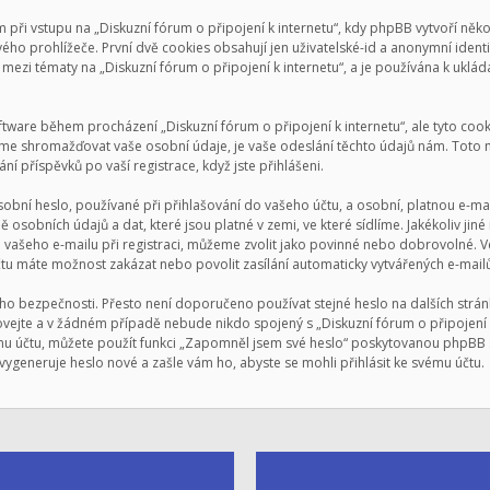
i vstupu na „Diskuzní fórum o připojení k internetu“, kdy phpBB vytvoří někol
ho prohlížeče. První dvě cookies obsahují jen uživatelské-id a anonymní ident
mezi tématy na „Diskuzní fórum o připojení k internetu“, a je používána k ukládán
oftware během procházení „Diskuzní fórum o připojení k internetu“, ale tyto co
me shromažďovat vaše osobní údaje, je vaše odeslání těchto údajů nám. Toto m
ní příspěvků po vaší registrace, když jste přihlášeni.
bní heslo, používané při přihlašování do vašeho účtu, a osobní, platnou e-ma
ě osobních údajů a dat, které jsou platné v zemi, ve které sídlíme. Jakékoliv j
a vašeho e-mailu při registraci, můžeme zvolit jako povinné nebo dobrovolné.
čtu máte možnost zakázat nebo povolit zasílání automaticky vytvářených e-mai
eho bezpečnosti. Přesto není doporučeno používat stejné heslo na dalších strán
chovejte a v žádném případě nebude nikdo spojený s „Diskuzní fórum o připojení 
šemu účtu, můžete použít funkci „Zapomněl jsem své heslo“ poskytovanou phpB
ygeneruje heslo nové a zašle vám ho, abyste se mohli přihlásit ke svému účtu.