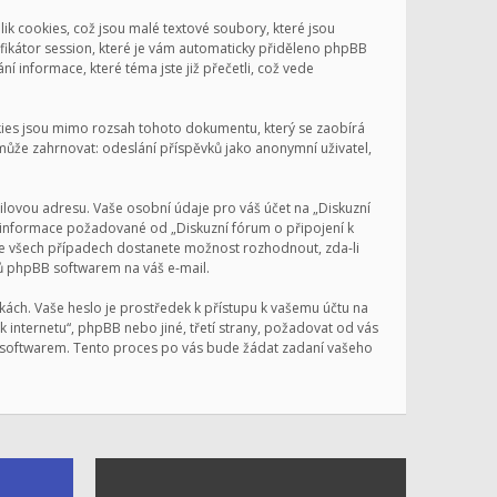
ik cookies, což jsou malé textové soubory, které jsou
ifikátor session, které je vám automaticky přiděleno phpBB
í informace, které téma jste již přečetli, což vede
okies jsou mimo rozsah tohoto dokumentu, který se zaobírá
ůže zahrnovat: odeslání příspěvků jako anonymní uživatel,
ilovou adresu. Vaše osobní údaje pro váš účet na „Diskuzní
iné informace požadované od „Diskuzní fórum o připojení k
 Ve všech případech dostanete možnost rozhodnout, zda-li
lů phpBB softwarem na váš e-mail.
kách. Vaše heslo je prostředek k přístupu k vašemu účtu na
k internetu“, phpBB nebo jiné, třetí strany, požadovat od vás
B softwarem. Tento proces po vás bude žádat zadaní vašeho