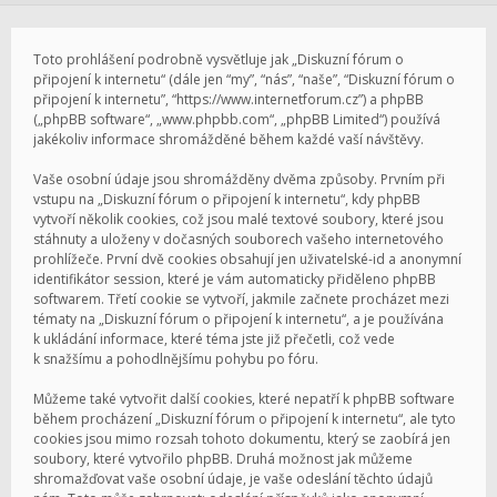
Toto prohlášení podrobně vysvětluje jak „Diskuzní fórum o
připojení k internetu“ (dále jen “my”, “nás”, “naše”, “Diskuzní fórum o
připojení k internetu”, “https://www.internetforum.cz”) a phpBB
(„phpBB software“, „www.phpbb.com“, „phpBB Limited“) používá
jakékoliv informace shromážděné během každé vaší návštěvy.
Vaše osobní údaje jsou shromážděny dvěma způsoby. Prvním při
vstupu na „Diskuzní fórum o připojení k internetu“, kdy phpBB
vytvoří několik cookies, což jsou malé textové soubory, které jsou
stáhnuty a uloženy v dočasných souborech vašeho internetového
prohlížeče. První dvě cookies obsahují jen uživatelské-id a anonymní
identifikátor session, které je vám automaticky přiděleno phpBB
softwarem. Třetí cookie se vytvoří, jakmile začnete procházet mezi
tématy na „Diskuzní fórum o připojení k internetu“, a je používána
k ukládání informace, které téma jste již přečetli, což vede
k snažšímu a pohodlnějšímu pohybu po fóru.
Můžeme také vytvořit další cookies, které nepatří k phpBB software
během procházení „Diskuzní fórum o připojení k internetu“, ale tyto
cookies jsou mimo rozsah tohoto dokumentu, který se zaobírá jen
soubory, které vytvořilo phpBB. Druhá možnost jak můžeme
shromažďovat vaše osobní údaje, je vaše odeslání těchto údajů