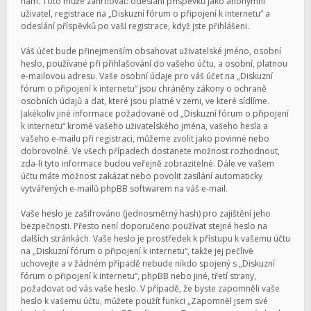
nám. Toto může zahrnovat: odeslání příspěvků jako anonymní
uživatel, registrace na „Diskuzní fórum o připojení k internetu“ a
odeslání příspěvků po vaší registrace, když jste přihlášeni.
Váš účet bude přinejmenším obsahovat uživatelské jméno, osobní
heslo, používané při přihlašování do vašeho účtu, a osobní, platnou
e-mailovou adresu. Vaše osobní údaje pro váš účet na „Diskuzní
fórum o připojení k internetu“ jsou chráněny zákony o ochraně
osobních údajů a dat, které jsou platné v zemi, ve které sídlíme.
Jakékoliv jiné informace požadované od „Diskuzní fórum o připojení
k internetu“ kromě vašeho uživatelského jména, vašeho hesla a
vašeho e-mailu při registraci, můžeme zvolit jako povinné nebo
dobrovolné. Ve všech případech dostanete možnost rozhodnout,
zda-li tyto informace budou veřejně zobrazitelné. Dále ve vašem
účtu máte možnost zakázat nebo povolit zasílání automaticky
vytvářených e-mailů phpBB softwarem na váš e-mail.
Vaše heslo je zašifrováno (jednosměrný hash) pro zajištění jeho
bezpečnosti. Přesto není doporučeno používat stejné heslo na
dalších stránkách. Vaše heslo je prostředek k přístupu k vašemu účtu
na „Diskuzní fórum o připojení k internetu“, takže jej pečlivě
uchovejte a v žádném případě nebude nikdo spojený s „Diskuzní
fórum o připojení k internetu“, phpBB nebo jiné, třetí strany,
požadovat od vás vaše heslo. V případě, že byste zapomněli vaše
heslo k vašemu účtu, můžete použít funkci „Zapomněl jsem své