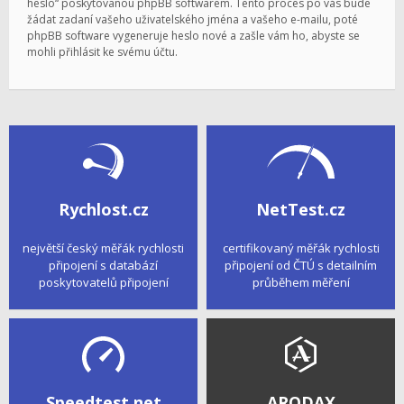
heslo“ poskytovanou phpBB softwarem. Tento proces po vás bude
žádat zadaní vašeho uživatelského jména a vašeho e-mailu, poté
phpBB software vygeneruje heslo nové a zašle vám ho, abyste se
mohli přihlásit ke svému účtu.
Rychlost.cz
NetTest.cz
největší český měřák rychlosti
certifikovaný měřák rychlosti
připojení s databází
připojení od ČTÚ s detailním
poskytovatelů připojení
průběhem měření
Speedtest.net
ARODAX