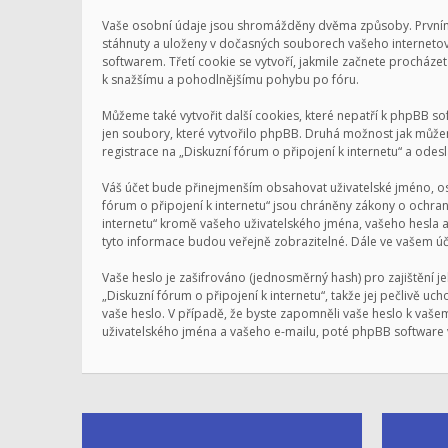
Vaše osobní údaje jsou shromážděny dvěma způsoby. Prvním př
stáhnuty a uloženy v dočasných souborech vašeho internetové
softwarem. Třetí cookie se vytvoří, jakmile začnete procházet 
k snažšímu a pohodlnějšímu pohybu po fóru.
Můžeme také vytvořit další cookies, které nepatří k phpBB s
jen soubory, které vytvořilo phpBB. Druhá možnost jak může
registrace na „Diskuzní fórum o připojení k internetu“ a odeslá
Váš účet bude přinejmenším obsahovat uživatelské jméno, oso
fórum o připojení k internetu“ jsou chráněny zákony o ochran
internetu“ kromě vašeho uživatelského jména, vašeho hesla 
tyto informace budou veřejně zobrazitelné. Dále ve vašem ú
Vaše heslo je zašifrováno (jednosměrný hash) pro zajištění j
„Diskuzní fórum o připojení k internetu“, takže jej pečlivě u
vaše heslo. V případě, že byste zapomněli vaše heslo k va
uživatelského jména a vašeho e-mailu, poté phpBB software v