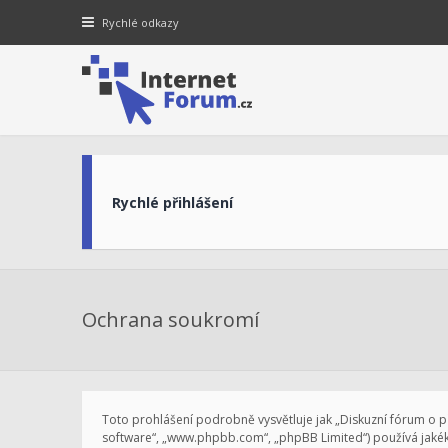
Rychlé odkazy
Rychlé přihlášení
Ochrana soukromí
Toto prohlášení podrobně vysvětluje jak „Diskuzní fórum o při
software“, „www.phpbb.com“, „phpBB Limited“) používá jaké