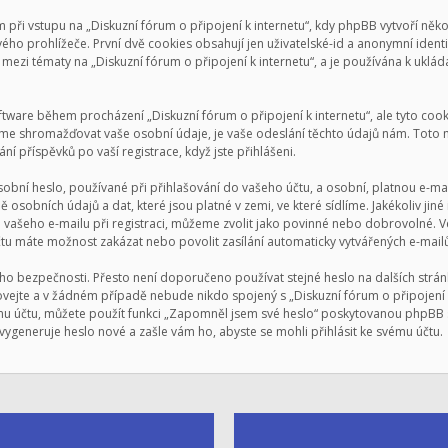
i vstupu na „Diskuzní fórum o připojení k internetu“, kdy phpBB vytvoří někol
ho prohlížeče. První dvě cookies obsahují jen uživatelské-id a anonymní ident
mezi tématy na „Diskuzní fórum o připojení k internetu“, a je používána k ukládán
oftware během procházení „Diskuzní fórum o připojení k internetu“, ale tyto co
me shromažďovat vaše osobní údaje, je vaše odeslání těchto údajů nám. Toto m
ní příspěvků po vaší registrace, když jste přihlášeni.
bní heslo, používané při přihlašování do vašeho účtu, a osobní, platnou e-ma
ě osobních údajů a dat, které jsou platné v zemi, ve které sídlíme. Jakékoliv j
a vašeho e-mailu při registraci, můžeme zvolit jako povinné nebo dobrovolné.
čtu máte možnost zakázat nebo povolit zasílání automaticky vytvářených e-mai
eho bezpečnosti. Přesto není doporučeno používat stejné heslo na dalších strán
chovejte a v žádném případě nebude nikdo spojený s „Diskuzní fórum o připojení 
šemu účtu, můžete použít funkci „Zapomněl jsem své heslo“ poskytovanou phpB
ygeneruje heslo nové a zašle vám ho, abyste se mohli přihlásit ke svému účtu.