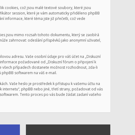
ik cookies, což jsou malé textové soubory, které jsou
ifikátor session, které je vám automaticky přiděleno phpBB
í informace, které téma jste již přečetli, což vede
okies jsou mimo rozsah tohoto dokumentu, který se zaobírá
ůže zahrnovat: odeslání příspěvků jako anonymní uživatel,
ilovou adresu. Vaše osobní údaje pro váš účet na „Diskuzní
iné informace požadované od „Diskuzní fórum o připojení k
 Ve všech případech dostanete možnost rozhodnout, zda-li
lů phpBB softwarem na váš e-mail.
kách. Vaše heslo je prostředek k přístupu k vašemu účtu na
k internetu“, phpBB nebo jiné, třetí strany, požadovat od vás
B softwarem. Tento proces po vás bude žádat zadaní vašeho