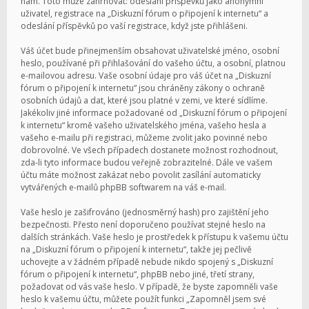
nám. Toto může zahrnovat: odeslání příspěvků jako anonymní
uživatel, registrace na „Diskuzní fórum o připojení k internetu“ a
odeslání příspěvků po vaší registrace, když jste přihlášeni.
Váš účet bude přinejmenším obsahovat uživatelské jméno, osobní
heslo, používané při přihlašování do vašeho účtu, a osobní, platnou
e-mailovou adresu. Vaše osobní údaje pro váš účet na „Diskuzní
fórum o připojení k internetu“ jsou chráněny zákony o ochraně
osobních údajů a dat, které jsou platné v zemi, ve které sídlíme.
Jakékoliv jiné informace požadované od „Diskuzní fórum o připojení
k internetu“ kromě vašeho uživatelského jména, vašeho hesla a
vašeho e-mailu při registraci, můžeme zvolit jako povinné nebo
dobrovolné. Ve všech případech dostanete možnost rozhodnout,
zda-li tyto informace budou veřejně zobrazitelné. Dále ve vašem
účtu máte možnost zakázat nebo povolit zasílání automaticky
vytvářených e-mailů phpBB softwarem na váš e-mail.
Vaše heslo je zašifrováno (jednosměrný hash) pro zajištění jeho
bezpečnosti. Přesto není doporučeno používat stejné heslo na
dalších stránkách. Vaše heslo je prostředek k přístupu k vašemu účtu
na „Diskuzní fórum o připojení k internetu“, takže jej pečlivě
uchovejte a v žádném případě nebude nikdo spojený s „Diskuzní
fórum o připojení k internetu“, phpBB nebo jiné, třetí strany,
požadovat od vás vaše heslo. V případě, že byste zapomněli vaše
heslo k vašemu účtu, můžete použít funkci „Zapomněl jsem své