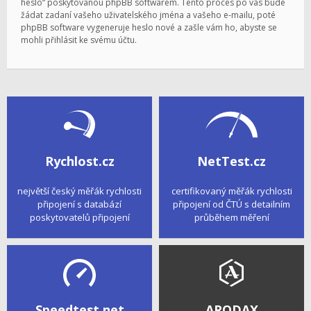
heslo“ poskytovanou phpBB softwarem. Tento proces po vás bude
žádat zadaní vašeho uživatelského jména a vašeho e-mailu, poté
phpBB software vygeneruje heslo nové a zašle vám ho, abyste se
mohli přihlásit ke svému účtu.
Rychlost.cz
NetTest.cz
největší český měřák rychlosti
certifikovaný měřák rychlosti
připojení s databází
připojení od ČTÚ s detailním
poskytovatelů připojení
průběhem měření
Speedtest.net
ARODAX