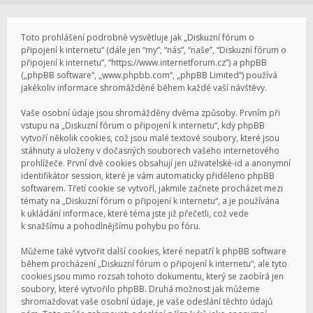
Toto prohlášení podrobně vysvětluje jak „Diskuzní fórum o
připojení k internetu“ (dále jen “my”, “nás”, “naše”, “Diskuzní fórum o
připojení k internetu”, “https://www.internetforum.cz”) a phpBB
(„phpBB software“, „www.phpbb.com“, „phpBB Limited“) používá
jakékoliv informace shromážděné během každé vaší návštěvy.
Vaše osobní údaje jsou shromážděny dvěma způsoby. Prvním při
vstupu na „Diskuzní fórum o připojení k internetu“, kdy phpBB
vytvoří několik cookies, což jsou malé textové soubory, které jsou
stáhnuty a uloženy v dočasných souborech vašeho internetového
prohlížeče. První dvě cookies obsahují jen uživatelské-id a anonymní
identifikátor session, které je vám automaticky přiděleno phpBB
softwarem. Třetí cookie se vytvoří, jakmile začnete procházet mezi
tématy na „Diskuzní fórum o připojení k internetu“, a je používána
k ukládání informace, které téma jste již přečetli, což vede
k snažšímu a pohodlnějšímu pohybu po fóru.
Můžeme také vytvořit další cookies, které nepatří k phpBB software
během procházení „Diskuzní fórum o připojení k internetu“, ale tyto
cookies jsou mimo rozsah tohoto dokumentu, který se zaobírá jen
soubory, které vytvořilo phpBB. Druhá možnost jak můžeme
shromažďovat vaše osobní údaje, je vaše odeslání těchto údajů