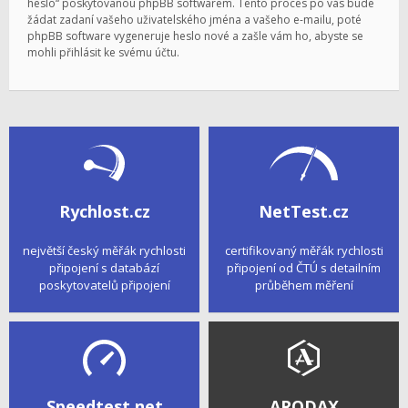
heslo“ poskytovanou phpBB softwarem. Tento proces po vás bude
žádat zadaní vašeho uživatelského jména a vašeho e-mailu, poté
phpBB software vygeneruje heslo nové a zašle vám ho, abyste se
mohli přihlásit ke svému účtu.
Rychlost.cz
NetTest.cz
největší český měřák rychlosti
certifikovaný měřák rychlosti
připojení s databází
připojení od ČTÚ s detailním
poskytovatelů připojení
průběhem měření
Speedtest.net
ARODAX