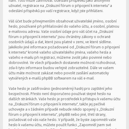
nám. Toto může zahrnovat: odeslání příspěvků jako anonymní
uživatel, registrace na „Diskuzní fórum o připojení k internetu“ a
odeslání příspěvků po vaší registrace, když jste přihlášeni.
Váš účet bude přinejmenším obsahovat uživatelské jméno, osobní
heslo, používané při přihlašování do vašeho účtu, a osobní, platnou
e-mailovou adresu. Vaše osobní údaje pro váš účet na „Diskuzní
fórum o připojení k internetu“ jsou chráněny zákony o ochraně
osobních údajů a dat, které jsou platné v zemi, ve které sídlíme.
Jakékoliv jiné informace požadované od „Diskuzní fórum o připojení
k internetu“ kromě vašeho uživatelského jména, vašeho hesla a
vašeho e-mailu při registraci, můžeme zvolit jako povinné nebo
dobrovolné. Ve všech případech dostanete možnost rozhodnout,
zda-li tyto informace budou veřejně zobrazitelné. Dále ve vašem
účtu máte možnost zakázat nebo povolit zasílání automaticky
vytvářených e-mailů phpBB softwarem na váš e-mail.
Vaše heslo je zašifrováno (jednosměrný hash) pro zajištění jeho
bezpečnosti. Přesto není doporučeno používat stejné heslo na
dalších stránkách. Vaše heslo je prostředek k přístupu k vašemu účtu
na „Diskuzní fórum o připojení k internetu“, takže jej pečlivě
uchovejte a v žádném případě nebude nikdo spojený s „Diskuzní
fórum o připojení k internetu“, phpBB nebo jiné, třetí strany,
požadovat od vás vaše heslo. V případě, že byste zapomněli vaše
heslo k vašemu účtu, můžete použít funkci „Zapomněl jsem své