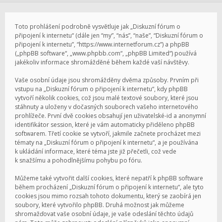
Toto prohlášení podrobně vysvětluje jak „Diskuzní fórum o
připojení k internetu“ (dále jen “my”, “nás”, “naše”, “Diskuzní fórum o
připojení k internetu”, “https://www.internetforum.cz”) a phpBB
(„phpBB software“, „www.phpbb.com“, „phpBB Limited“) používá
jakékoliv informace shromážděné během každé vaší návštěvy.
Vaše osobní údaje jsou shromážděny dvěma způsoby. Prvním při
vstupu na „Diskuzní fórum o připojení k internetu“, kdy phpBB
vytvoří několik cookies, což jsou malé textové soubory, které jsou
stáhnuty a uloženy v dočasných souborech vašeho internetového
prohlížeče. První dvě cookies obsahují jen uživatelské-id a anonymní
identifikátor session, které je vám automaticky přiděleno phpBB
softwarem. Třetí cookie se vytvoří, jakmile začnete procházet mezi
tématy na „Diskuzní fórum o připojení k internetu“, a je používána
k ukládání informace, které téma jste již přečetli, což vede
k snažšímu a pohodlnějšímu pohybu po fóru.
Můžeme také vytvořit další cookies, které nepatří k phpBB software
během procházení „Diskuzní fórum o připojení k internetu“, ale tyto
cookies jsou mimo rozsah tohoto dokumentu, který se zaobírá jen
soubory, které vytvořilo phpBB. Druhá možnost jak můžeme
shromažďovat vaše osobní údaje, je vaše odeslání těchto údajů