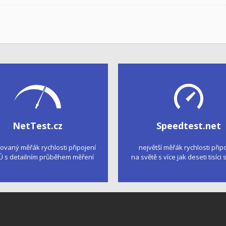
NetTest.cz
Speedtest.net
kovaný měřák rychlosti připojení
největší měřák rychlosti přip
Ú s detailním průběhem měření
na světě s více jak deseti tisíci