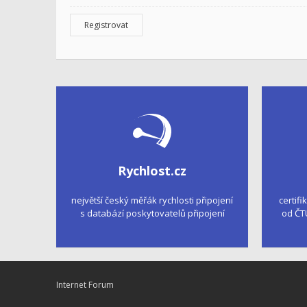
Registrovat
Rychlost.cz
největší český měřák rychlosti připojení
certifi
s databází poskytovatelů připojení
od ČT
Internet Forum