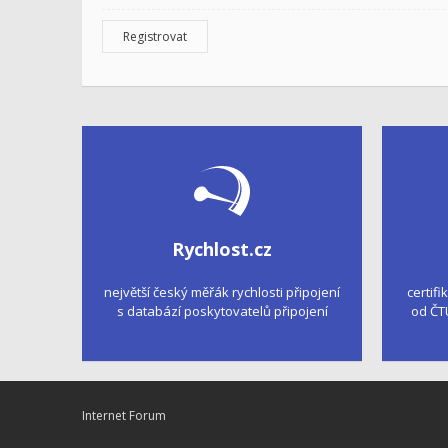
Registrovat
Rychlost.cz
největší český měřák rychlosti připojení
certifi
s databází poskytovatelů připojení
od ČT
Internet Forum