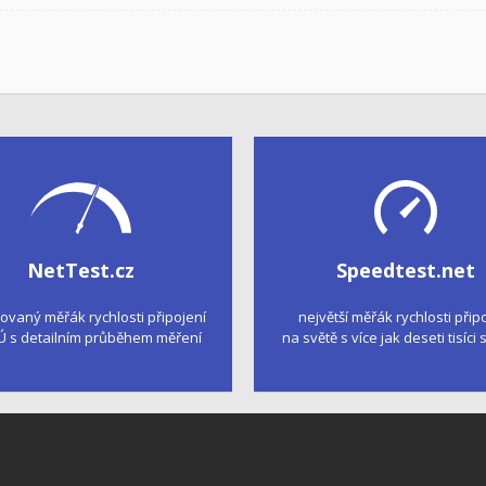
NetTest.cz
Speedtest.net
kovaný měřák rychlosti připojení
největší měřák rychlosti přip
Ú s detailním průběhem měření
na světě s více jak deseti tisíci