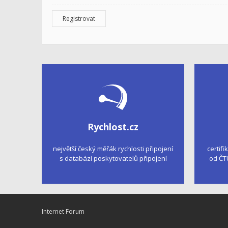
Registrovat
Rychlost.cz
největší český měřák rychlosti připojení
certifi
s databází poskytovatelů připojení
od ČT
Internet Forum