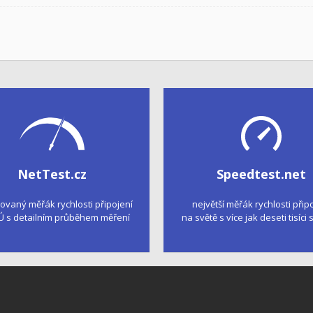
NetTest.cz
Speedtest.net
kovaný měřák rychlosti připojení
největší měřák rychlosti přip
Ú s detailním průběhem měření
na světě s více jak deseti tisíci