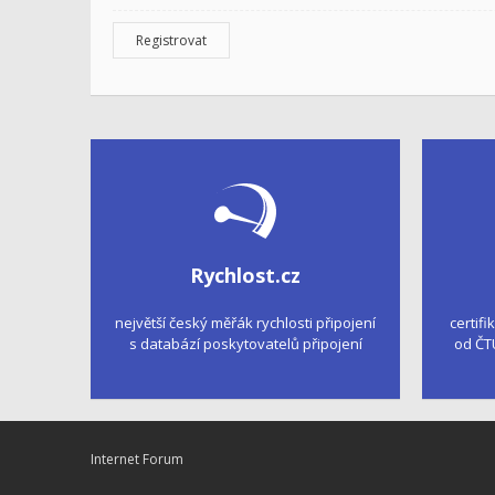
Registrovat
Rychlost.cz
největší český měřák rychlosti připojení
certifi
s databází poskytovatelů připojení
od ČT
Internet Forum