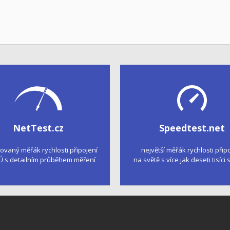
NetTest.cz
Speedtest.net
kovaný měřák rychlosti připojení
největší měřák rychlosti přip
Ú s detailním průběhem měření
na světě s více jak deseti tisíci