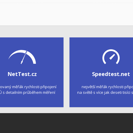
NetTest.cz
Speedtest.net
kovaný měřák rychlosti připojení
největší měřák rychlosti přip
Ú s detailním průběhem měření
na světě s více jak deseti tisíci