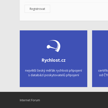
Registrovat
Rychlost.cz
největší český měřák rychlosti připojení
certifi
s databází poskytovatelů připojení
od ČT
Internet Forum