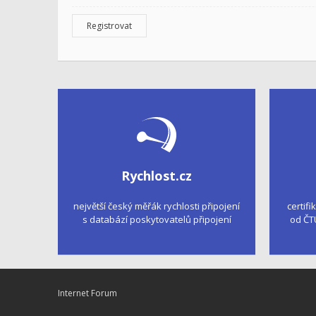
Registrovat
Rychlost.cz
největší český měřák rychlosti připojení
certifi
s databází poskytovatelů připojení
od ČT
Internet Forum