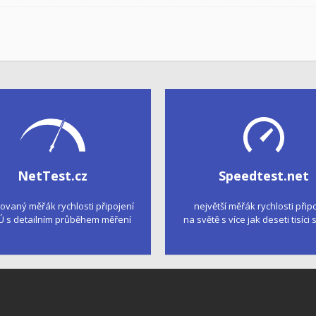
NetTest.cz
Speedtest.net
kovaný měřák rychlosti připojení
největší měřák rychlosti přip
Ú s detailním průběhem měření
na světě s více jak deseti tisíci