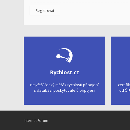
Registrovat
Rychlost.cz
největší český měřák rychlosti připojení
certifi
s databází poskytovatelů připojení
od ČT
Internet Forum