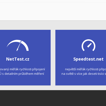
NetTest.cz
Speedtest.net
kovaný měřák rychlosti připojení
největší měřák rychlosti přip
Ú s detailním průběhem měření
na světě s více jak deseti tisíci