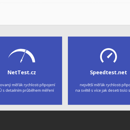
NetTest.cz
Speedtest.net
kovaný měřák rychlosti připojení
největší měřák rychlosti přip
Ú s detailním průběhem měření
na světě s více jak deseti tisíci