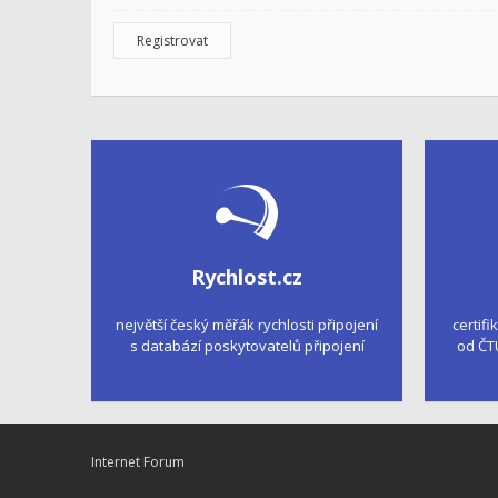
Registrovat
Rychlost.cz
největší český měřák rychlosti připojení
certifi
s databází poskytovatelů připojení
od ČT
Internet Forum