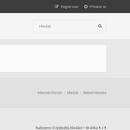
Registrovat
Přihlásit se
Internet Forum
Hledat
Aktivní témata
Nalezeno 0 výsledků hledání • Stránka
1
z
1