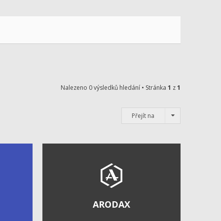
Nalezeno 0 výsledků hledání • Stránka
1
z
1
Přejít na
ARODAX