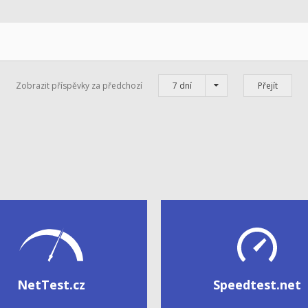
Zobrazit příspěvky za předchozí
7 dní
NetTest.cz
Speedtest.net