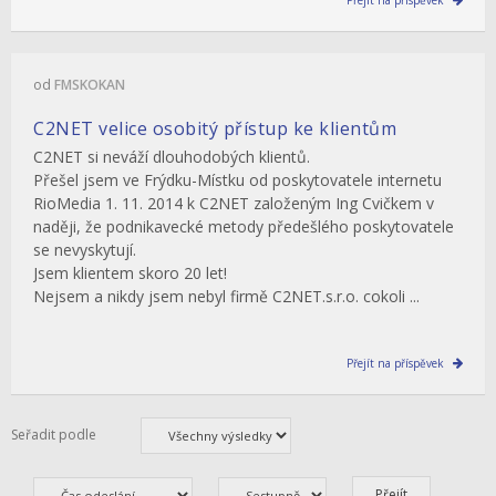
Přejít na příspěvek
od
FMSKOKAN
C2NET velice osobitý přístup ke klientům
C2NET si neváží dlouhodobých klientů.
Přešel jsem ve Frýdku-Místku od poskytovatele internetu
RioMedia 1. 11. 2014 k C2NET založeným Ing Cvičkem v
naději, že podnikavecké metody předešlého poskytovatele
se nevyskytují.
Jsem klientem skoro 20 let!
Nejsem a nikdy jsem nebyl firmě C2NET.s.r.o. cokoli ...
Přejít na příspěvek
Seřadit podle