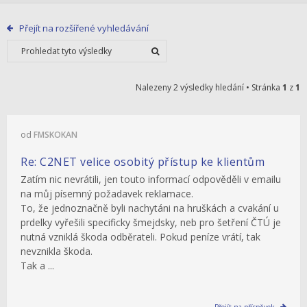
Přejít na rozšířené vyhledávání
Nalezeny 2 výsledky hledání • Stránka
1
z
1
od
FMSKOKAN
Re: C2NET velice osobitý přístup ke klientům
Zatím nic nevrátili, jen touto informací odpověděli v emailu
na můj písemný požadavek reklamace.
To, že jednoznačně byli nachytáni na hruškách a cvakání u
prdelky vyřešili specificky šmejdsky, neb pro šetření ČTÚ je
nutná vzniklá škoda odběrateli. Pokud peníze vrátí, tak
nevznikla škoda.
Tak a ...