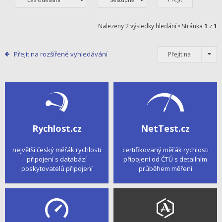
Nalezeny 2 výsledky hledání • Stránka
1
z
1
Přejít na rozšířené vyhledávání
Přejít na
Rychlost.cz
NetTest.cz
největší český měřák rychlosti
certifikovaný měřák rychlosti
připojení s databází
připojení od ČTÚ s detailním
poskytovatelů připojení
průběhem měření