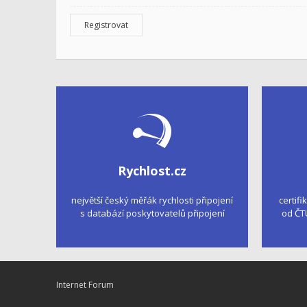
Registrovat
Rychlost.cz
největší český měřák rychlosti připojení
certifi
s databází poskytovatelů připojení
od ČT
Internet Forum