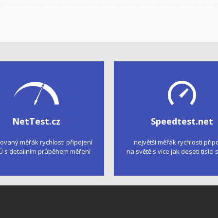
NetTest.cz
Speedtest.net
kovaný měřák rychlosti připojení
největší měřák rychlosti přip
Ú s detailním průběhem měření
na světě s více jak deseti tisíci