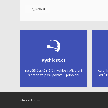
Registrovat
Rychlost.cz
největší český měřák rychlosti připojení
certifi
s databází poskytovatelů připojení
od ČT
Internet Forum