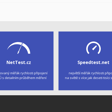
NetTest.cz
Speedtest.net
kovaný měřák rychlosti připojení
největší měřák rychlosti přip
Ú s detailním průběhem měření
na světě s více jak deseti tisíci