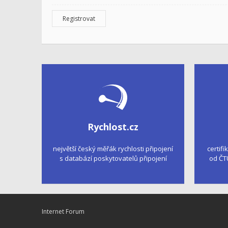
Registrovat
Rychlost.cz
největší český měřák rychlosti připojení
certifi
s databází poskytovatelů připojení
od ČT
Internet Forum