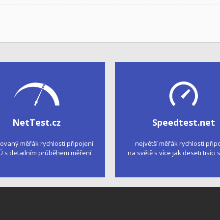
NetTest.cz
Speedtest.net
kovaný měřák rychlosti připojení
největší měřák rychlosti přip
Ú s detailním průběhem měření
na světě s více jak deseti tisíci