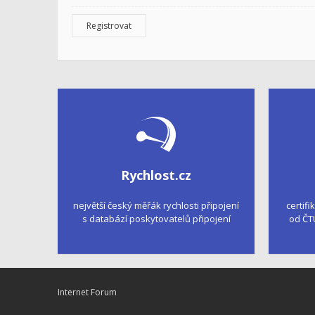
Registrovat
Rychlost.cz
největší český měřák rychlosti připojení
certifi
s databází poskytovatelů připojení
od ČT
Internet Forum