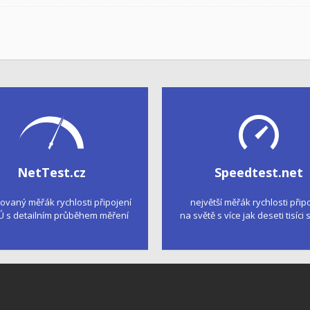
NetTest.cz
Speedtest.net
kovaný měřák rychlosti připojení
největší měřák rychlosti přip
Ú s detailním průběhem měření
na světě s více jak deseti tisíci