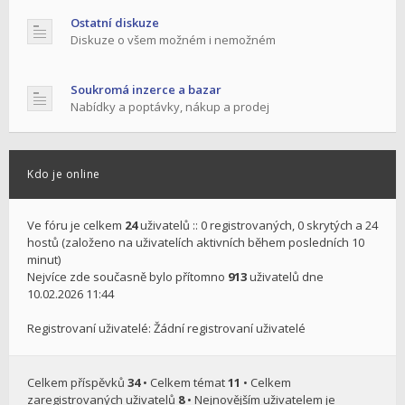
Ostatní diskuze
Diskuze o všem možném i nemožném
Soukromá inzerce a bazar
Nabídky a poptávky, nákup a prodej
Kdo je online
Ve fóru je celkem
24
uživatelů :: 0 registrovaných, 0 skrytých a 24
hostů (založeno na uživatelích aktivních během posledních 10
minut)
Nejvíce zde současně bylo přítomno
913
uživatelů dne
10.02.2026 11:44
Registrovaní uživatelé: Žádní registrovaní uživatelé
Celkem příspěvků
34
• Celkem témat
11
• Celkem
zaregistrovaných uživatelů
8
• Nejnovějším uživatelem je