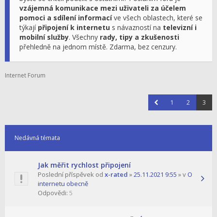
vzájemná komunikace mezi uživateli za účelem
pomoci a sdílení informací
ve všech oblastech, které se
týkají
připojení k internetu
s návazností na
televizní i
mobilní služby
. Všechny
rady, tipy a zkušenosti
přehledně na jednom místě. Zdarma, bez cenzury.
Internet Forum
1
2
3
Nedávná témata
Jak měřit rychlost připojení
Poslední příspěvek od
x-rated
»
25.11.2021 9:55
» v
O
internetu obecně
Odpovědi:
5