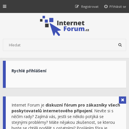
Registrovat
Přihlásit se
Rychlé přihlášení
Internet Forum je
diskuzní fórum pro zákazníky všech
poskytovatelů internetového připojení
. Nevíte si s
něčím rady? Zajímá vás, jestli se někdo potýká se
stejnými problémy? Máte nějakou zkušenost, se kterou
byste se chtěli podělit s ostatními? Posláním fóra je