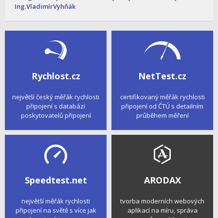
Ing.VladimírVyhňák
Rychlost.cz
NetTest.cz
největší český měřák rychlosti
certifikovaný měřák rychlosti
připojení s databází
připojení od ČTÚ s detailním
poskytovatelů připojení
průběhem měření
Speedtest.net
ARODAX
největší měřák rychlosti
tvorba moderních webových
připojení na světě s více jak
aplikací na míru, správa