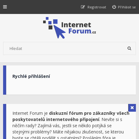
Registrovat
Přihlásit se
Rychlé přihlášení
Internet Forum je
diskuzní fórum pro zákazníky všech
poskytovatelů internetového připojení
. Nevíte si s
něčím rady? Zajímá vás, jestli se někdo potýká se
stejnými problémy? Máte nějakou zkušenost, se kterou
byste se chtěli podělit s ostatními? Posláním fóra je