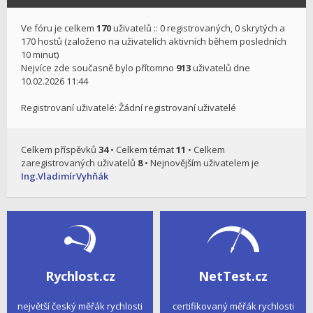
Ve fóru je celkem
170
uživatelů :: 0 registrovaných, 0 skrytých a
170 hostů (založeno na uživatelích aktivních během posledních
10 minut)
Nejvíce zde současně bylo přítomno
913
uživatelů dne
10.02.2026 11:44
Registrovaní uživatelé: Žádní registrovaní uživatelé
Celkem příspěvků
34
• Celkem témat
11
• Celkem
zaregistrovaných uživatelů
8
• Nejnovějším uživatelem je
Ing.VladimírVyhňák
Rychlost.cz
NetTest.cz
největší český měřák rychlosti
certifikovaný měřák rychlosti