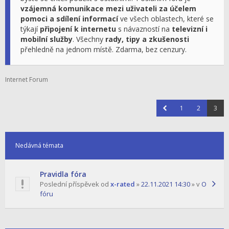
vzájemná komunikace mezi uživateli za účelem
pomoci a sdílení informací
ve všech oblastech, které se
týkají
připojení k internetu
s návazností na
televizní i
mobilní služby
. Všechny
rady, tipy a zkušenosti
přehledně na jednom místě. Zdarma, bez cenzury.
Internet Forum
1
2
3
Nedávná témata
Pravidla fóra
Poslední příspěvek od
x-rated
»
22.11.2021 14:30
» v
O
fóru