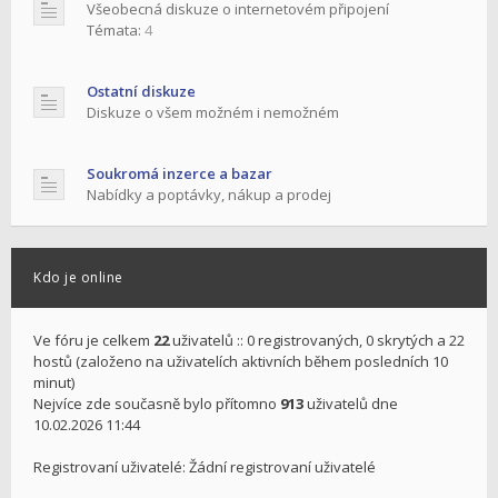
Všeobecná diskuze o internetovém připojení
Témata:
4
Ostatní diskuze
Diskuze o všem možném i nemožném
Soukromá inzerce a bazar
Nabídky a poptávky, nákup a prodej
Kdo je online
Ve fóru je celkem
22
uživatelů :: 0 registrovaných, 0 skrytých a 22
hostů (založeno na uživatelích aktivních během posledních 10
minut)
Nejvíce zde současně bylo přítomno
913
uživatelů dne
10.02.2026 11:44
Registrovaní uživatelé: Žádní registrovaní uživatelé