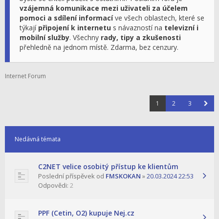
vzájemná komunikace mezi uživateli za účelem
pomoci a sdílení informací
ve všech oblastech, které se
týkají
připojení k internetu
s návazností na
televizní i
mobilní služby
. Všechny
rady, tipy a zkušenosti
přehledně na jednom místě. Zdarma, bez cenzury.
Internet Forum
1
2
3
Nedávná témata
C2NET velice osobitý přístup ke klientům
Poslední příspěvek od
FMSKOKAN
»
20.03.2024 22:53
Odpovědi:
2
PPF (Cetin, O2) kupuje Nej.cz