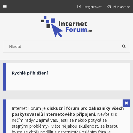
Registrovat
Přihlásit se
Rychlé přihlášení
Internet Forum je
diskuzní fórum pro zákazníky všech
poskytovatelů internetového připojení
. Nevíte si s
něčím rady? Zajímá vás, jestli se někdo potýká se
stejnými problémy? Máte nějakou zkušenost, se kterou
byste se chtěli podělit s ostatními? Posláním fóra je