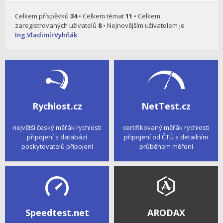
Celkem příspěvků
34
• Celkem témat
11
• Celkem
zaregistrovaných uživatelů
8
• Nejnovějším uživatelem je
Ing.VladimírVyhňák
Rychlost.cz
NetTest.cz
největší český měřák rychlosti
certifikovaný měřák rychlosti
připojení s databází
připojení od ČTÚ s detailním
poskytovatelů připojení
průběhem měření
Speedtest.net
ARODAX