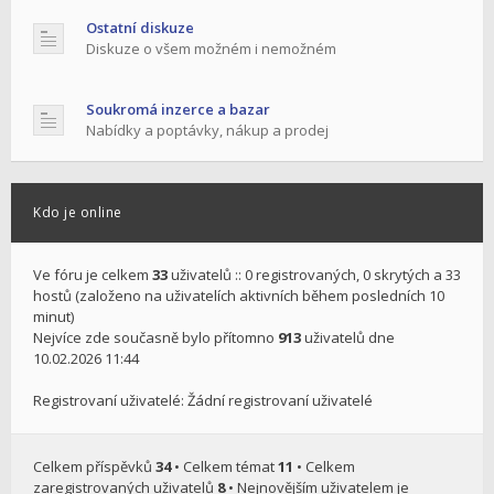
Ostatní diskuze
Diskuze o všem možném i nemožném
Soukromá inzerce a bazar
Nabídky a poptávky, nákup a prodej
Kdo je online
Ve fóru je celkem
33
uživatelů :: 0 registrovaných, 0 skrytých a 33
hostů (založeno na uživatelích aktivních během posledních 10
minut)
Nejvíce zde současně bylo přítomno
913
uživatelů dne
10.02.2026 11:44
Registrovaní uživatelé: Žádní registrovaní uživatelé
Celkem příspěvků
34
• Celkem témat
11
• Celkem
zaregistrovaných uživatelů
8
• Nejnovějším uživatelem je