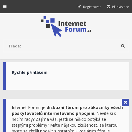
Registrovat
Přihlásit se
Rychlé přihlášení
Internet Forum je
diskuzní fórum pro zákazníky všech
poskytovatelů internetového připojení
. Nevíte si s
něčím rady? Zajímá vás, jestli se někdo potýká se
stejnými problémy? Máte nějakou zkušenost, se kterou
byste se chtěli podělit s ostatními? Posláním fóra je