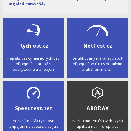
Ing.VladimírVyhňák
Rychlost.cz
NetTest.cz
největší český měřák rychlosti
certifikovaný měřák rychlosti
připojení s databází
připojení od ČTÚ s detailním
poskytovatelů připojení
průběhem měření
Speedtest.net
ARODAX
největší měřák rychlosti
tvorba moderních webových
připojení na světě s více jak
aplikací na míru, správa