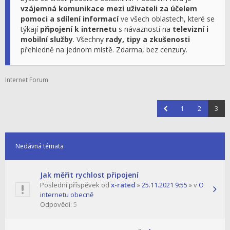
vzájemná komunikace mezi uživateli za účelem
pomoci a sdílení informací
ve všech oblastech, které se
týkají
připojení k internetu
s návazností na
televizní i
mobilní služby
. Všechny
rady, tipy a zkušenosti
přehledně na jednom místě. Zdarma, bez cenzury.
Internet Forum
1
2
3
Nedávná témata
Jak měřit rychlost připojení
Poslední příspěvek od
x-rated
»
25.11.2021 9:55
» v
O
internetu obecně
Odpovědi:
5