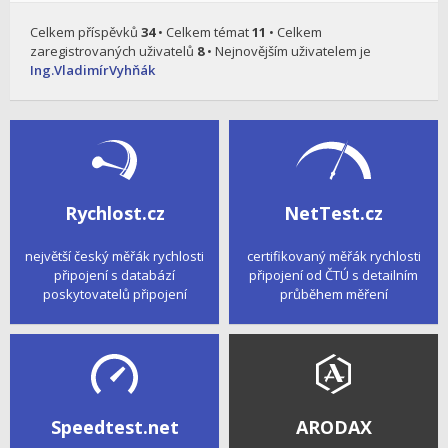
Celkem příspěvků
34
• Celkem témat
11
• Celkem
zaregistrovaných uživatelů
8
• Nejnovějším uživatelem je
Ing.VladimírVyhňák
Rychlost.cz
NetTest.cz
největší český měřák rychlosti
certifikovaný měřák rychlosti
připojení s databází
připojení od ČTÚ s detailním
poskytovatelů připojení
průběhem měření
Speedtest.net
ARODAX