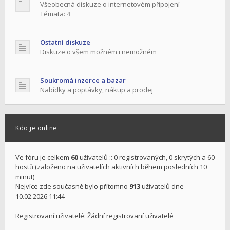
Všeobecná diskuze o internetovém připojení
Témata:
4
Ostatní diskuze
Diskuze o všem možném i nemožném
Soukromá inzerce a bazar
Nabídky a poptávky, nákup a prodej
Kdo je online
Ve fóru je celkem
60
uživatelů :: 0 registrovaných, 0 skrytých a 60
hostů (založeno na uživatelích aktivních během posledních 10
minut)
Nejvíce zde současně bylo přítomno
913
uživatelů dne
10.02.2026 11:44
Registrovaní uživatelé: Žádní registrovaní uživatelé