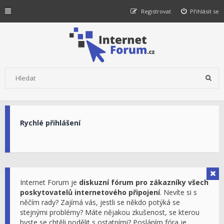
Registrovat
Přihlásit se
Rychlé přihlášení
Internet Forum je
diskuzní fórum pro zákazníky všech
poskytovatelů internetového připojení
. Nevíte si s
něčím rady? Zajímá vás, jestli se někdo potýká se
stejnými problémy? Máte nějakou zkušenost, se kterou
byste se chtěli podělit s ostatními? Posláním fóra je