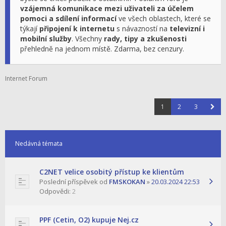
vzájemná komunikace mezi uživateli za účelem
pomoci a sdílení informací
ve všech oblastech, které se
týkají
připojení k internetu
s návazností na
televizní i
mobilní služby
. Všechny
rady, tipy a zkušenosti
přehledně na jednom místě. Zdarma, bez cenzury.
Internet Forum
1
2
3
Nedávná témata
C2NET velice osobitý přístup ke klientům
Poslední příspěvek od
FMSKOKAN
»
20.03.2024 22:53
Odpovědi:
2
PPF (Cetin, O2) kupuje Nej.cz