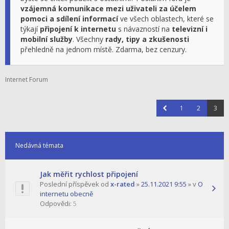
vzájemná komunikace mezi uživateli za účelem
pomoci a sdílení informací
ve všech oblastech, které se
týkají
připojení k internetu
s návazností na
televizní i
mobilní služby
. Všechny
rady, tipy a zkušenosti
přehledně na jednom místě. Zdarma, bez cenzury.
Internet Forum
1
2
3
Nedávná témata
Jak měřit rychlost připojení
Poslední příspěvek od
x-rated
»
25.11.2021 9:55
» v
O
internetu obecně
Odpovědi:
5