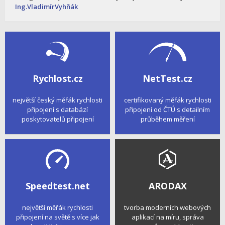
Ing.VladimírVyhňák
Rychlost.cz
NetTest.cz
největší český měřák rychlosti
certifikovaný měřák rychlosti
připojení s databází
připojení od ČTÚ s detailním
poskytovatelů připojení
průběhem měření
Speedtest.net
ARODAX
největší měřák rychlosti
tvorba moderních webových
připojení na světě s více jak
aplikací na míru, správa