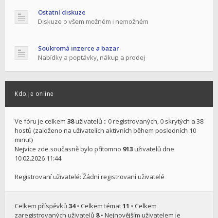
Ostatní diskuze
Diskuze o všem možném i nemožném
Soukromá inzerce a bazar
Nabídky a poptávky, nákup a prodej
Kdo je online
Ve fóru je celkem
38
uživatelů :: 0 registrovaných, 0 skrytých a 38
hostů (založeno na uživatelích aktivních během posledních 10
minut)
Nejvíce zde současně bylo přítomno
913
uživatelů dne
10.02.2026 11:44
Registrovaní uživatelé: Žádní registrovaní uživatelé
Celkem příspěvků
34
• Celkem témat
11
• Celkem
zaregistrovaných uživatelů
8
• Nejnovějším uživatelem je