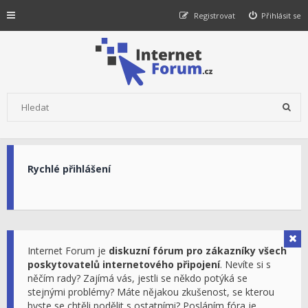
Registrovat
Přihlásit se
Rychlé přihlášení
Internet Forum je
diskuzní fórum pro zákazníky všech
poskytovatelů internetového připojení
. Nevíte si s
něčím rady? Zajímá vás, jestli se někdo potýká se
stejnými problémy? Máte nějakou zkušenost, se kterou
byste se chtěli podělit s ostatními? Posláním fóra je