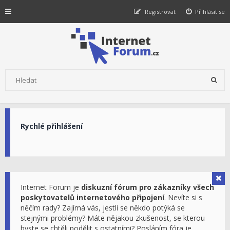
Registrovat
Přihlásit se
Rychlé přihlášení
Internet Forum je
diskuzní fórum pro zákazníky všech
poskytovatelů internetového připojení
. Nevíte si s
něčím rady? Zajímá vás, jestli se někdo potýká se
stejnými problémy? Máte nějakou zkušenost, se kterou
byste se chtěli podělit s ostatními? Posláním fóra je