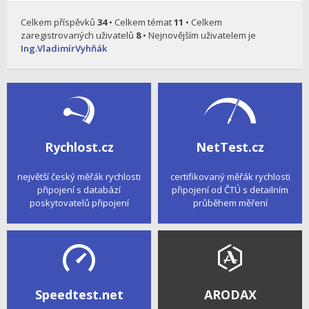
Celkem příspěvků
34
• Celkem témat
11
• Celkem
zaregistrovaných uživatelů
8
• Nejnovějším uživatelem je
Ing.VladimírVyhňák
Rychlost.cz
NetTest.cz
největší český měřák rychlosti
certifikovaný měřák rychlosti
připojení s databází
připojení od ČTÚ s detailním
poskytovatelů připojení
průběhem měření
Speedtest.net
ARODAX