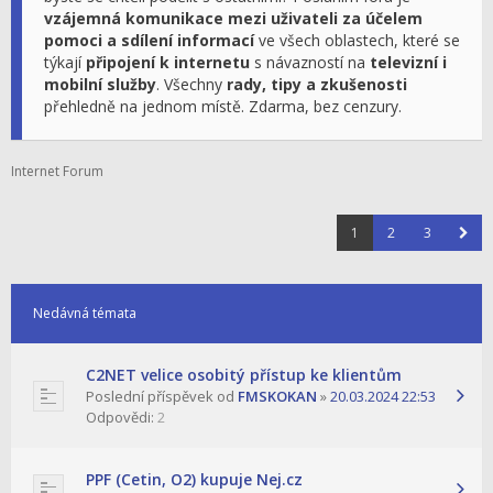
vzájemná komunikace mezi uživateli za účelem
pomoci a sdílení informací
ve všech oblastech, které se
týkají
připojení k internetu
s návazností na
televizní i
mobilní služby
. Všechny
rady, tipy a zkušenosti
přehledně na jednom místě. Zdarma, bez cenzury.
Internet Forum
1
2
3
Nedávná témata
C2NET velice osobitý přístup ke klientům
Poslední příspěvek od
FMSKOKAN
»
20.03.2024 22:53
Odpovědi:
2
PPF (Cetin, O2) kupuje Nej.cz