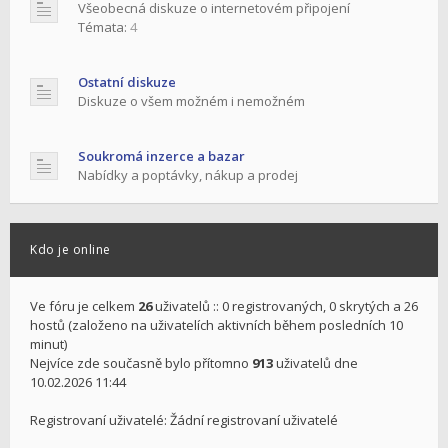
Všeobecná diskuze o internetovém připojení
Témata:
4
Ostatní diskuze
Diskuze o všem možném i nemožném
Soukromá inzerce a bazar
Nabídky a poptávky, nákup a prodej
Kdo je online
Ve fóru je celkem
26
uživatelů :: 0 registrovaných, 0 skrytých a 26
hostů (založeno na uživatelích aktivních během posledních 10
minut)
Nejvíce zde současně bylo přítomno
913
uživatelů dne
10.02.2026 11:44
Registrovaní uživatelé: Žádní registrovaní uživatelé