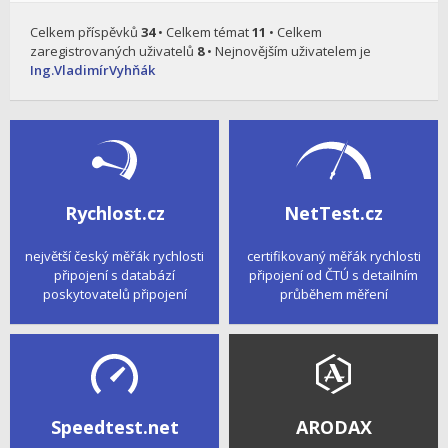
Celkem příspěvků
34
• Celkem témat
11
• Celkem
zaregistrovaných uživatelů
8
• Nejnovějším uživatelem je
Ing.VladimírVyhňák
Rychlost.cz
NetTest.cz
největší český měřák rychlosti
certifikovaný měřák rychlosti
připojení s databází
připojení od ČTÚ s detailním
poskytovatelů připojení
průběhem měření
Speedtest.net
ARODAX