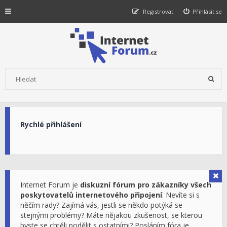
Registrovat
Přihlásit se
Rychlé přihlášení
Internet Forum je
diskuzní fórum pro zákazníky všech
poskytovatelů internetového připojení
. Nevíte si s
něčím rady? Zajímá vás, jestli se někdo potýká se
stejnými problémy? Máte nějakou zkušenost, se kterou
byste se chtěli podělit s ostatními? Posláním fóra je