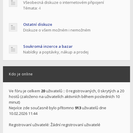
Všeobecná diskuze o internetovém připojení
Témata:
4
Ostatní diskuze
Diskuze o všem možném i nemožném
Soukromá inzerce a bazar
Nabídky a poptávky, nákup a prodej
Kdo je online
Ve fóru je celkem
20
uživatelů :: 0 registrovaných, 0 skrytých a 20
hostů (založeno na uživatelích aktivních během posledních 10
minut)
Nejvíce zde současně bylo přítomno
913
uživatelů dne
10.02.2026 11:44
Registrovaní uživatelé: Žádní registrovaní uživatelé