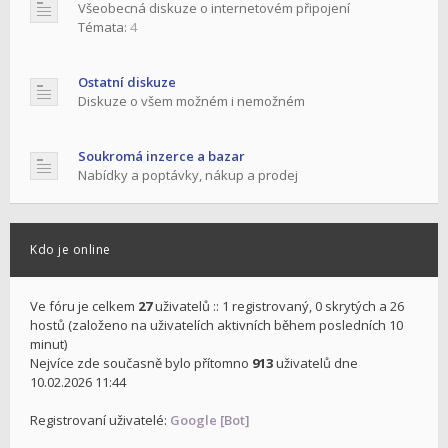
Všeobecná diskuze o internetovém připojení
Témata:
4
Ostatní diskuze
Diskuze o všem možném i nemožném
Soukromá inzerce a bazar
Nabídky a poptávky, nákup a prodej
Kdo je online
Ve fóru je celkem
27
uživatelů :: 1 registrovaný, 0 skrytých a 26
hostů (založeno na uživatelích aktivních během posledních 10
minut)
Nejvíce zde současně bylo přítomno
913
uživatelů dne
10.02.2026 11:44
Registrovaní uživatelé:
Google [Bot]