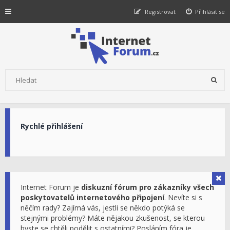
Registrovat
Přihlásit se
Rychlé přihlášení
Internet Forum je
diskuzní fórum pro zákazníky všech
poskytovatelů internetového připojení
. Nevíte si s
něčím rady? Zajímá vás, jestli se někdo potýká se
stejnými problémy? Máte nějakou zkušenost, se kterou
byste se chtěli podělit s ostatními? Posláním fóra je