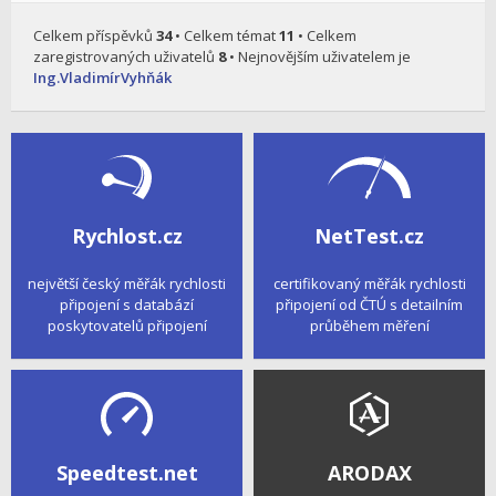
Celkem příspěvků
34
• Celkem témat
11
• Celkem
zaregistrovaných uživatelů
8
• Nejnovějším uživatelem je
Ing.VladimírVyhňák
Rychlost.cz
NetTest.cz
největší český měřák rychlosti
certifikovaný měřák rychlosti
připojení s databází
připojení od ČTÚ s detailním
poskytovatelů připojení
průběhem měření
Speedtest.net
ARODAX