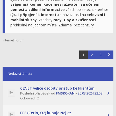
vzájemná komunikace mezi uživateli za účelem
pomoci a sdílení informací
ve všech oblastech, které se
týkají
připojení k internetu
s návazností na
televizní i
mobilní služby
. Všechny
rady, tipy a zkušenosti
přehledně na jednom místě. Zdarma, bez cenzury.
Internet Forum
1
2
3
Nedávná témata
C2NET velice osobitý přístup ke klientům
Poslední příspěvek od
FMSKOKAN
»
20.03.2024 22:53
Odpovědi:
2
PPF (Cetin, O2) kupuje Nej.cz