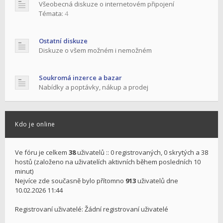
Všeobecná diskuze o internetovém připojení
Témata:
4
Ostatní diskuze
Diskuze o všem možném i nemožném
Soukromá inzerce a bazar
Nabídky a poptávky, nákup a prodej
Kdo je online
Ve fóru je celkem
38
uživatelů :: 0 registrovaných, 0 skrytých a 38
hostů (založeno na uživatelích aktivních během posledních 10
minut)
Nejvíce zde současně bylo přítomno
913
uživatelů dne
10.02.2026 11:44
Registrovaní uživatelé: Žádní registrovaní uživatelé