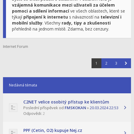
vzájemná komunikace mezi uživateli za účelem
pomoci a sdílení informací
ve všech oblastech, které se
týkají
připojení k internetu
s návazností na
televizní i
mobilní služby
. Všechny
rady, tipy a zkušenosti
přehledně na jednom místě. Zdarma, bez cenzury.
Internet Forum
1
2
3
Nedávná témata
C2NET velice osobitý přístup ke klientům
Poslední příspěvek od
FMSKOKAN
»
20.03.2024 22:53
Odpovědi:
2
PPF (Cetin, O2) kupuje Nej.cz