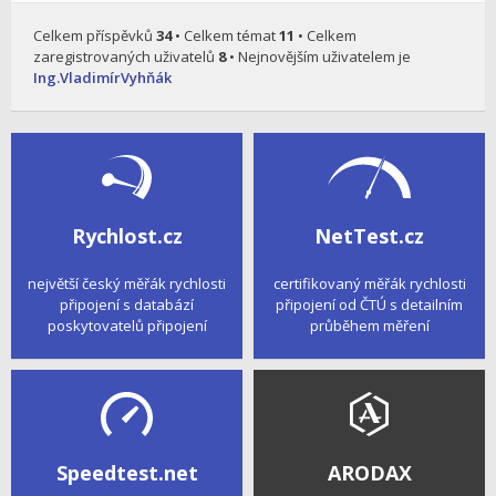
Celkem příspěvků
34
• Celkem témat
11
• Celkem
zaregistrovaných uživatelů
8
• Nejnovějším uživatelem je
Ing.VladimírVyhňák
Rychlost.cz
NetTest.cz
největší český měřák rychlosti
certifikovaný měřák rychlosti
připojení s databází
připojení od ČTÚ s detailním
poskytovatelů připojení
průběhem měření
Speedtest.net
ARODAX