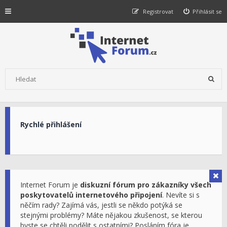
Registrovat
Přihlásit se
Rychlé přihlášení
Internet Forum je
diskuzní fórum pro zákazníky všech
poskytovatelů internetového připojení
. Nevíte si s
něčím rady? Zajímá vás, jestli se někdo potýká se
stejnými problémy? Máte nějakou zkušenost, se kterou
byste se chtěli podělit s ostatními? Posláním fóra je