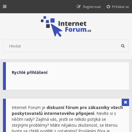
Registrovat
Přihlásit se
Rychlé přihlášení
Internet Forum je
diskuzní fórum pro zákazníky všech
poskytovatelů internetového připojení
. Nevíte si s
něčím rady? Zajímá vás, jestli se někdo potýká se
stejnými problémy? Máte nějakou zkušenost, se kterou
byste se chtěli podělit s ostatními? Posláním fóra je