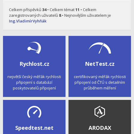
Celkem příspěvků
34
• Celkem témat
11
• Celkem
zaregistrovaných uživatelů
8
• Nejnovějším uživatelem je
Ing.VladimírVyhňák
Rychlost.cz
NetTest.cz
největší český měřák rychlosti
certifikovaný měřák rychlosti
připojení s databází
připojení od ČTÚ s detailním
poskytovatelů připojení
průběhem měření
Speedtest.net
ARODAX