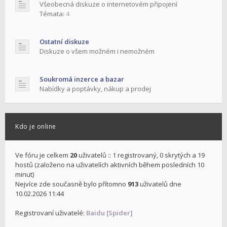
Všeobecná diskuze o internetovém připojení
Témata:
4
Ostatní diskuze
Diskuze o všem možném i nemožném
Soukromá inzerce a bazar
Nabídky a poptávky, nákup a prodej
Kdo je online
Ve fóru je celkem
20
uživatelů :: 1 registrovaný, 0 skrytých a 19
hostů (založeno na uživatelích aktivních během posledních 10
minut)
Nejvíce zde současně bylo přítomno
913
uživatelů dne
10.02.2026 11:44
Registrovaní uživatelé:
Baidu [Spider]