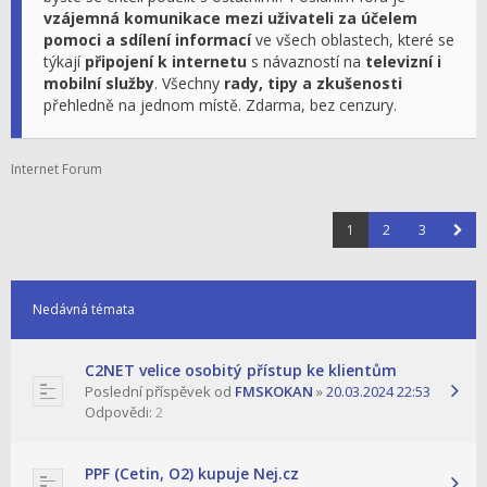
vzájemná komunikace mezi uživateli za účelem
pomoci a sdílení informací
ve všech oblastech, které se
týkají
připojení k internetu
s návazností na
televizní i
mobilní služby
. Všechny
rady, tipy a zkušenosti
přehledně na jednom místě. Zdarma, bez cenzury.
Internet Forum
1
2
3
Nedávná témata
C2NET velice osobitý přístup ke klientům
Poslední příspěvek od
FMSKOKAN
»
20.03.2024 22:53
Odpovědi:
2
PPF (Cetin, O2) kupuje Nej.cz