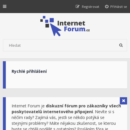
Registrovat
Přihlásit se
Rychlé přihlášení
Internet Forum je
diskuzní fórum pro zákazníky všech
poskytovatelů internetového připojení
. Nevíte si s
něčím rady? Zajímá vás, jestli se někdo potýká se
stejnými problémy? Máte nějakou zkušenost, se kterou
byste se chtěli podělit s ostatními? Posláním fóra je