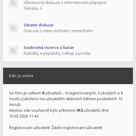
Všeobecná diskuze o internetovém připojení
Témata:
4
Ostatní diskuze
Diskuze o všem možném i nemožném
Soukromá inzerce a bazar
Nabídky a poptávky, nákup a prodej
Kdo je online
Ve fóru je celkem
9
uživatelů :: 0 registrovaných, 0 skrytých a 9
hostů (založeno na uživatelích aktivních během posledních 10
minut)
Nejvíce zde současně bylo přítomno
913
uživatelů dne
10.02.2026 11:44
Registrovaní uživatelé: Žádní registrovaní uživatelé