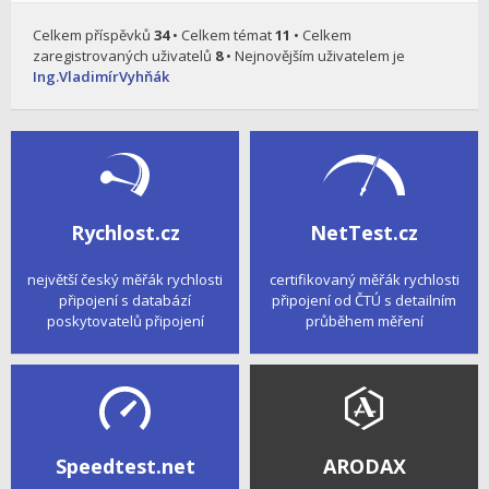
Celkem příspěvků
34
• Celkem témat
11
• Celkem
zaregistrovaných uživatelů
8
• Nejnovějším uživatelem je
Ing.VladimírVyhňák
Rychlost.cz
NetTest.cz
největší český měřák rychlosti
certifikovaný měřák rychlosti
připojení s databází
připojení od ČTÚ s detailním
poskytovatelů připojení
průběhem měření
Speedtest.net
ARODAX