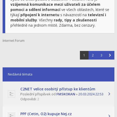
vzájemná komunikace mezi uživateli za účelem
pomoci a sdílení informací
ve všech oblastech, které se
týkají
připojení k internetu
s návazností na
televizní i
mobilní služby
. Všechny
rady, tipy a zkušenosti
přehledně na jednom místě. Zdarma, bez cenzury.
Internet Forum
1
2
3
Nedávná témata
C2NET velice osobitý přístup ke klientům
Poslední příspěvek od
FMSKOKAN
»
20.03.2024 22:53
Odpovědi:
2
PPF (Cetin, O2) kupuje Nej.cz