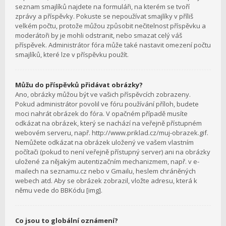
seznam smajlíků najdete na formuláři, na kterém se tvoří
zprávy a příspěvky. Pokuste se nepoužívat smajlíky v příliš
velkém počtu, protože můžou způsobit nečitelnost příspěvku a
moderátoři by je mohli odstranit, nebo smazat celý váš
příspěvek. Administrátor fóra může také nastavit omezení počtu
smajlíků, které lze v příspěvku použít.
Můžu do příspěvků přidávat obrázky?
Ano, obrázky můžou být ve vašich příspěvcích zobrazeny.
Pokud administrátor povolil ve fóru používání příloh, budete
moci nahrát obrázek do fóra. V opačném případě musíte
odkázat na obrázek, který se nachází na veřejně přístupném
webovém serveru, např. http://www.priklad.cz/muj-obrazek.gif.
Nemůžete odkázat na obrázek uložený ve vašem vlastním
počítači (pokud to není veřejně přístupný server) ani na obrázky
uložené za nějakým autentizačním mechanizmem, např. v e-
mailech na seznamu.cz nebo v Gmailu, heslem chráněných
webech atd. Aby se obrázek zobrazil, vložte adresu, která k
němu vede do BBKódu [img].
Co jsou to globální oznámení?