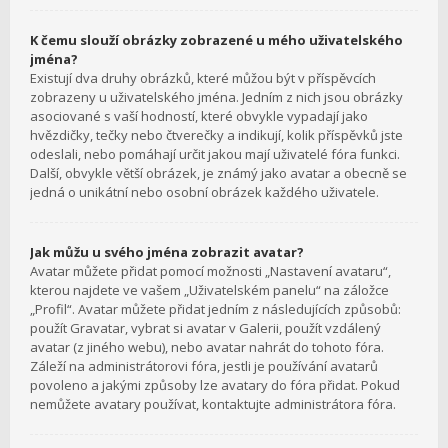
K čemu slouží obrázky zobrazené u mého uživatelského
jména?
Existují dva druhy obrázků, které můžou být v příspěvcích
zobrazeny u uživatelského jména. Jedním z nich jsou obrázky
asociované s vaší hodností, které obvykle vypadají jako
hvězdičky, tečky nebo čtverečky a indikují, kolik příspěvků jste
odeslali, nebo pomáhají určit jakou mají uživatelé fóra funkci.
Další, obvykle větší obrázek, je známý jako avatar a obecně se
jedná o unikátní nebo osobní obrázek každého uživatele.
Jak můžu u svého jména zobrazit avatar?
Avatar můžete přidat pomocí možnosti „Nastavení avataru“,
kterou najdete ve vašem „Uživatelském panelu“ na záložce
„Profil“. Avatar můžete přidat jedním z následujících způsobů:
použít Gravatar, vybrat si avatar v Galerii, použít vzdálený
avatar (z jiného webu), nebo avatar nahrát do tohoto fóra.
Záleží na administrátorovi fóra, jestli je používání avatarů
povoleno a jakými způsoby lze avatary do fóra přidat. Pokud
nemůžete avatary používat, kontaktujte administrátora fóra.