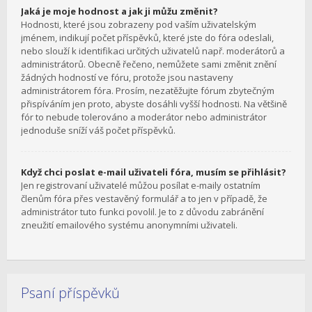
Jaká je moje hodnost a jak ji můžu změnit?
Hodnosti, které jsou zobrazeny pod vaším uživatelským
jménem, indikují počet příspěvků, které jste do fóra odeslali,
nebo slouží k identifikaci určitých uživatelů např. moderátorů a
administrátorů. Obecně řečeno, nemůžete sami změnit znění
žádných hodností ve fóru, protože jsou nastaveny
administrátorem fóra. Prosím, nezatěžujte fórum zbytečným
přispíváním jen proto, abyste dosáhli vyšší hodnosti. Na většině
fór to nebude tolerováno a moderátor nebo administrátor
jednoduše sníží váš počet příspěvků.
Když chci poslat e-mail uživateli fóra, musím se přihlásit?
Jen registrovaní uživatelé můžou posílat e-maily ostatním
členům fóra přes vestavěný formulář a to jen v případě, že
administrátor tuto funkci povolil. Je to z důvodu zabránění
zneužití emailového systému anonymními uživateli.
Psaní příspěvků