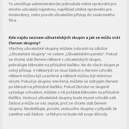
To umožňuje administrátorům jednoduše měnit oprávnění pro
mnoho uživatelů najednou, například změnit oprávnění pro
moderátory, nebo povolit uživatelům přístup do soukromého
fóra.
Kde najdu seznam uživatelských skupin a jak se můžu stát
členem skupiny?
Všechny uživatelské skupiny můžete zobrazit na záložce
„Uživatelské skupiny“ ve vašem „Uživatelském panelu“. Pokud
se chcete stát členem některé z uživatelských skupin,
pokračujte kliknutím na příslušné tlačítko. Ne do všech skupin je
volný přístup. V některých se musí žádost o členství schválit,
některé můžou být uzavřené a některé můžou být dokonce
skryté. Pokud je skupiny otevřená, můžete se stát jejím členem
po kliknutí na příslušné tlačítko. Pokud členství ve skupině
vyžaduje schválení, můžete o ně požádat kliknutím na příslušné
tlačítko. Vedoucí uživatelské skupiny bude muset schválit vaši
žádost a může se vás zeptat, proč se chcete stát členem
skupiny. Neobtěžujte, prosím, vedoucího skupiny v případě, že
zamítne vaši žádost - určitě pro to bude mít svoje důvody.