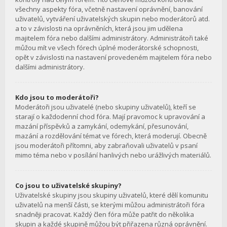
všechny aspekty fóra, včetně nastavení oprávnění, banování
uživatelů, vytváření uživatelských skupin nebo moderátorů atd.
a to v závislosti na oprávněních, která jsou jim udělena
majitelem fóra nebo dalšími administrátory. Administrátoři také
můžou mít ve všech fórech úplné moderátorské schopnosti,
opět v závislosti na nastavení provedeném majitelem fóra nebo
dalšími administrátory.
Kdo jsou to moderátoři?
Moderátoři jsou uživatelé (nebo skupiny uživatelů), kteří se
starají o každodenní chod fóra. Mají pravomoc k upravování a
mazání příspěvků a zamykání, odemykání, přesunování,
mazání a rozdělování témat ve fórech, která moderují. Obecně
jsou moderátoři přítomni, aby zabraňovali uživatelů v psaní
mimo téma nebo v posílání hanlivých nebo urážlivých materiálů.
Co jsou to uživatelské skupiny?
Uživatelské skupiny jsou skupiny uživatelů, které dělí komunitu
uživatelů na menší části, se kterými můžou administrátoři fóra
snadněji pracovat. Každý člen fóra může patřit do několika
skupin a každé skupině můžou být přiřazena různá oprávnění.