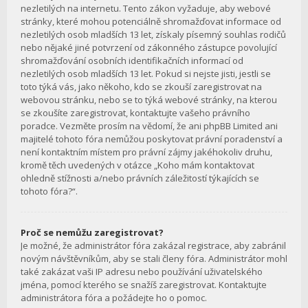
nezletilých na internetu. Tento zákon vyžaduje, aby webové
stránky, které mohou potenciálně shromažďovat informace od
nezletilých osob mladších 13 let, získaly písemný souhlas rodičů
nebo nějaké jiné potvrzení od zákonného zástupce povolující
shromažďování osobních identifikačních informací od
nezletilých osob mladších 13 let. Pokud si nejste jisti, jestli se
toto týká vás, jako někoho, kdo se zkouší zaregistrovat na
webovou stránku, nebo se to týká webové stránky, na kterou
se zkoušíte zaregistrovat, kontaktujte vašeho právního
poradce. Vezměte prosím na vědomí, že ani phpBB Limited ani
majitelé tohoto fóra nemůžou poskytovat právní poradenství a
není kontaktním místem pro právní zájmy jakéhokoliv druhu,
kromě těch uvedených v otázce „Koho mám kontaktovat
ohledně stížnosti a/nebo právních záležitostí týkajících se
tohoto fóra?“.
Proč se nemůžu zaregistrovat?
Je možné, že administrátor fóra zakázal registrace, aby zabránil
novým návštěvníkům, aby se stali členy fóra. Administrátor mohl
také zakázat vaši IP adresu nebo používání uživatelského
jména, pomocí kterého se snažíš zaregistrovat. Kontaktujte
administrátora fóra a požádejte ho o pomoc.