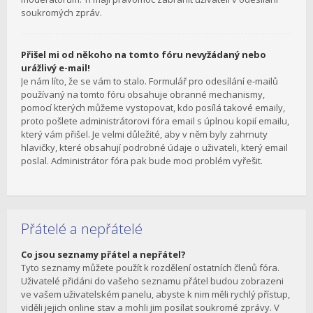
soukromých zpráv.
Přišel mi od někoho na tomto fóru nevyžádaný nebo
urážlivý e-mail!
Je nám líto, že se vám to stalo. Formulář pro odesílání e-mailů
používaný na tomto fóru obsahuje obranné mechanismy,
pomocí kterých můžeme vystopovat, kdo posílá takové emaily,
proto pošlete administrátorovi fóra email s úplnou kopií emailu,
který vám přišel. Je velmi důležité, aby v něm byly zahrnuty
hlavičky, které obsahují podrobné údaje o uživateli, který email
poslal. Administrátor fóra pak bude moci problém vyřešit.
Přátelé a nepřátelé
Co jsou seznamy přátel a nepřátel?
Tyto seznamy můžete použít k rozdělení ostatních členů fóra.
Uživatelé přidáni do vašeho seznamu přátel budou zobrazeni
ve vašem uživatelském panelu, abyste k nim měli rychlý přístup,
viděli jejich online stav a mohli jim posílat soukromé zprávy. V