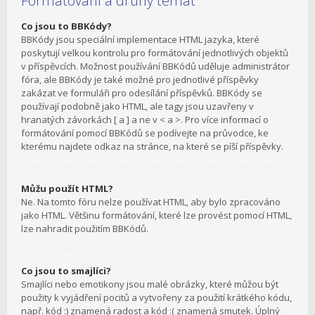
Formátování a druhy témat
Co jsou to BBKódy?
BBKódy jsou speciální implementace HTML jazyka, které
poskytují velkou kontrolu pro formátování jednotlivých objektů
v příspěvcích. Možnost používání BBKódů uděluje administrátor
fóra, ale BBKódy je také možné pro jednotlivé příspěvky
zakázat ve formuláři pro odesílání příspěvků. BBKódy se
používají podobně jako HTML, ale tagy jsou uzavřeny v
hranatých závorkách [ a ] a ne v < a >. Pro více informací o
formátování pomocí BBKódů se podívejte na průvodce, ke
kterému najdete odkaz na stránce, na které se píší příspěvky.
Můžu použít HTML?
Ne. Na tomto fóru nelze používat HTML, aby bylo zpracováno
jako HTML. Většinu formátování, které lze provést pomocí HTML,
lze nahradit použitím BBKódů.
Co jsou to smajlíci?
Smajlíci nebo emotikony jsou malé obrázky, které můžou být
použity k vyjádření pocitů a vytvořeny za použití krátkého kódu,
např. kód :) znamená radost a kód :( znamená smutek. Úplný