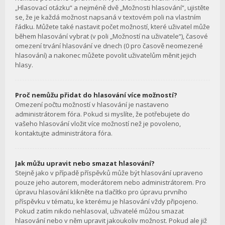
„Hlasovací otázku“ a nejméně dvě „Možnosti hlasování“, ujistěte
se, že je každá možnost napsaná v textovém poli na vlastním
řádku. Můžete také nastavit počet možností, které uživatel může
během hlasování vybrat (v poli „Možností na uživatele“), časové
omezení trvání hlasování ve dnech (0 pro časově neomezené
hlasování) a nakonec můžete povolit uživatelům měnit jejich
hlasy.
Proč nemůžu přidat do hlasování více možností?
Omezení počtu možností v hlasování je nastaveno
administrátorem fóra. Pokud si myslíte, že potřebujete do
vašeho hlasování vložit více možností než je povoleno,
kontaktujte administrátora fóra.
Jak můžu upravit nebo smazat hlasování?
Stejně jako v případě příspěvků může být hlasování upraveno
pouze jeho autorem, moderátorem nebo administrátorem. Pro
úpravu hlasování klikněte na tlačítko pro úpravu prvního
příspěvku v tématu, ke kterému je hlasování vždy připojeno.
Pokud zatím nikdo nehlasoval, uživatelé můžou smazat
hlasování nebo v něm upravit jakoukoliv možnost. Pokud ale již