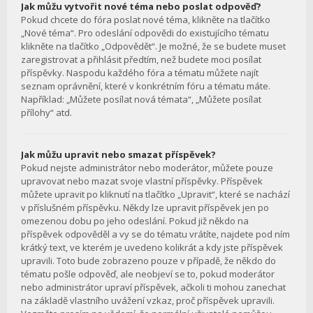
Jak můžu vytvořit nové téma nebo poslat odpověď?
Pokud chcete do fóra poslat nové téma, klikněte na tlačítko
„Nové téma“. Pro odeslání odpovědi do existujícího tématu
klikněte na tlačítko „Odpovědět“. Je možné, že se budete muset
zaregistrovat a přihlásit předtím, než budete moci posílat
příspěvky. Naspodu každého fóra a tématu můžete najít
seznam oprávnění, které v konkrétním fóru a tématu máte.
Například: „Můžete posílat nová témata“, „Můžete posílat
přílohy“ atd.
Jak můžu upravit nebo smazat příspěvek?
Pokud nejste administrátor nebo moderátor, můžete pouze
upravovat nebo mazat svoje vlastní příspěvky. Příspěvek
můžete upravit po kliknutí na tlačítko „Upravit“, které se nachází
v příslušném příspěvku. Někdy lze upravit příspěvek jen po
omezenou dobu po jeho odeslání. Pokud již někdo na
příspěvek odpověděl a vy se do tématu vrátíte, najdete pod ním
krátký text, ve kterém je uvedeno kolikrát a kdy jste příspěvek
upravili. Toto bude zobrazeno pouze v případě, že někdo do
tématu pošle odpověď, ale neobjeví se to, pokud moderátor
nebo administrátor upraví příspěvek, ačkoli ti mohou zanechat
na základě vlastního uvážení vzkaz, proč příspěvek upravili.