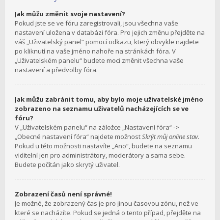
Jak můžu změnit svoje nastavení?
Pokud jste se ve fóru zaregistrovali, jsou všechna vaše
nastavení uložena v databázi fóra. Pro jejich změnu přejděte na
váš „Uživatelský panel“ pomocí odkazu, který obvykle najdete
po kliknutí na vaše jméno nahoře na stránkách fóra. V
„Uživatelském panelu“ budete moci změnit všechna vaše
nastavení a předvolby fóra.
Jak můžu zabránit tomu, aby bylo moje uživatelské jméno
zobrazeno na seznamu uživatelů nacházejících se ve
fóru?
V „Uživatelském panelu“ na záložce „Nastavení fóra“ ->
„Obecné nastavení fóra“ najdete možnost
Skrýt můj online stav
.
Pokud u této možnosti nastavíte „Ano“, budete na seznamu
viditelní jen pro administrátory, moderátory a sama sebe.
Budete počítán jako skrytý uživatel.
Zobrazení časů není správné!
Je možné, že zobrazený čas je pro jinou časovou zónu, než ve
které se nacházíte. Pokud se jedná o tento případ, přejděte na