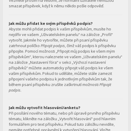
Vezměte prosím na vědomí, že normální uživatelé nemůžou
smazat příspěvek, když k němu někdo pošle odpověď.
Jak můžu přidat ke svým příspěvků podpis?
Abyste mohli přidat podpis k vašim příspěvkům, musíte ho
nejdřív ve vašem „Uživatelském panelu“ na záložce „Profil“
vytvořit. Jakmile ho vytvoříte, můžete při psaní příspěvku
zatrhnout políčko
Připojit podpis
, čímž váš podpis k příspěvku
připojíte. Pomocí možnosti „Připojit můj podpis ke všem mým
příspěvkům“, kterou naleznete ve vašem „Uživatelském panelu“
na záložce „Nastavení fóra“ v sekci „Výchozí nastavení
příspěvků“ můžete automaticky připojit váš podpis ke všem
vašim příspěvkům. Pokud to uděláte, můžete stále zamezit
připojení vašeho podpisu k jednotlivým příspěvkům tak, že
během psaní příspěvku zrušíte zaškrtnutí možnosti
Připojit
podpis
.
Jak můžu vytvořit hlasování/anketu?
Při posílání nového tématu, nebo při úpravě prvního příspěvku
tématu, klikněte na záložku „Vytvořit hlasování“ pod hlavním
formulářem pro text příspěvku. Pokud tuto záložku nevidíte,
nemáte potřebné oprávnění k vytvoření hlasování. Vložte