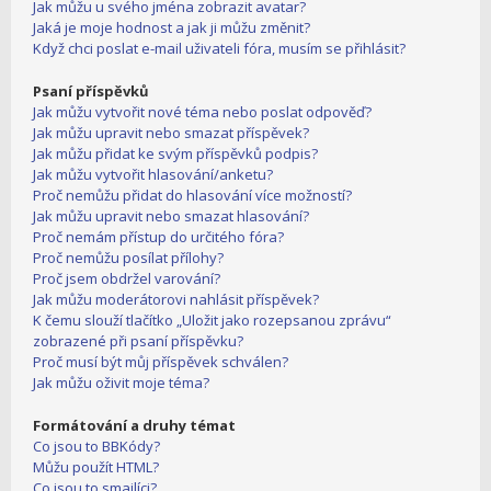
Jak můžu u svého jména zobrazit avatar?
Jaká je moje hodnost a jak ji můžu změnit?
Když chci poslat e-mail uživateli fóra, musím se přihlásit?
Psaní příspěvků
Jak můžu vytvořit nové téma nebo poslat odpověď?
Jak můžu upravit nebo smazat příspěvek?
Jak můžu přidat ke svým příspěvků podpis?
Jak můžu vytvořit hlasování/anketu?
Proč nemůžu přidat do hlasování více možností?
Jak můžu upravit nebo smazat hlasování?
Proč nemám přístup do určitého fóra?
Proč nemůžu posílat přílohy?
Proč jsem obdržel varování?
Jak můžu moderátorovi nahlásit příspěvek?
K čemu slouží tlačítko „Uložit jako rozepsanou zprávu“
zobrazené při psaní příspěvku?
Proč musí být můj příspěvek schválen?
Jak můžu oživit moje téma?
Formátování a druhy témat
Co jsou to BBKódy?
Můžu použít HTML?
Co jsou to smajlíci?