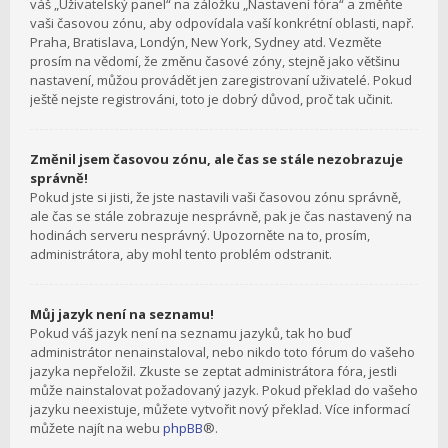
váš „Uživatelský panel“ na záložku „Nastavení fóra“ a změňte
vaši časovou zónu, aby odpovídala vaší konkrétní oblasti, např.
Praha, Bratislava, Londýn, New York, Sydney atd. Vezměte
prosím na vědomí, že změnu časové zóny, stejně jako většinu
nastavení, můžou provádět jen zaregistrovaní uživatelé. Pokud
ještě nejste registrováni, toto je dobrý důvod, proč tak učinit.
Změnil jsem časovou zónu, ale čas se stále nezobrazuje
správně!
Pokud jste si jisti, že jste nastavili vaši časovou zónu správně,
ale čas se stále zobrazuje nesprávně, pak je čas nastavený na
hodinách serveru nesprávný. Upozorněte na to, prosím,
administrátora, aby mohl tento problém odstranit.
Můj jazyk není na seznamu!
Pokud váš jazyk není na seznamu jazyků, tak ho buď
administrátor nenainstaloval, nebo nikdo toto fórum do vašeho
jazyka nepřeložil. Zkuste se zeptat administrátora fóra, jestli
může nainstalovat požadovaný jazyk. Pokud překlad do vašeho
jazyku neexistuje, můžete vytvořit nový překlad. Více informací
můžete najít na webu
phpBB
®.