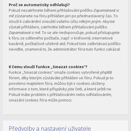
Proč se automaticky odhlašuji?
Pokud nezatrhnete během přihlašování políčko
Zapamatovat si
mě
zůstanete na fóru přihlášen jen po přednastavený čas. To
slouží k zabránění zneužití vašeho účtu někým jiným. Abyste
zůstali přihlášeni, zatrhněte během přihlašování políčko
Zapamatovat si mě
. To se ale nedoporučuje, pokud přistupujete
k fóru ze sdíleného počítače, např. v knihovně, internetové
kavárně, počítačové učebně atd. Pokud toto zaškrtávací políčko
nevidíte, znamená to, že administrátor fóra tuto funkci zakázal.
K čemu slouží funkce „Smazat cookies“?
Funkce „Smazat cookies“ smaže cookies vytvořené phpBB
fórem, díky kterým zůstáváte přihlášen ve fóru. Pokud je to
povoleno majitelem fóra, můžou být v cookies uloženy
informace o tom, které příspěvky jste četli, a které ještě ne.
Pokud máte problém s přihlašováním nebo odhlašováním,
smazání cookies fóra může pomoci.
Předvolby a nastavení uživatele