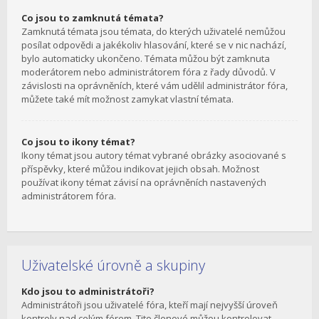
Co jsou to zamknutá témata?
Zamknutá témata jsou témata, do kterých uživatelé nemůžou
posílat odpovědi a jakékoliv hlasování, které se v nic nachází,
bylo automaticky ukončeno. Témata můžou být zamknuta
moderátorem nebo administrátorem fóra z řady důvodů. V
závislosti na oprávněních, které vám udělil administrátor fóra,
můžete také mít možnost zamykat vlastní témata.
Co jsou to ikony témat?
Ikony témat jsou autory témat vybrané obrázky asociované s
příspěvky, které můžou indikovat jejich obsah. Možnost
používat ikony témat závisí na oprávněních nastavených
administrátorem fóra.
Uživatelské úrovně a skupiny
Kdo jsou to administrátoři?
Administrátoři jsou uživatelé fóra, kteří mají nejvyšší úroveň
kontroly nad celým fórem. Tito členové můžou kontrolovat