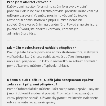
Proč jsem obdržel varování?
Každý administrátor fóra má na svém fóru svoje vlastní
pravidla. Pokud nějaké z těchto pravidel porušíte, může vám být
uděleno varování. Vezměte prosím na vědomí, že toto je
rozhodnutí administrátora a phpBB Limited nemá nic
společného s varováními na daném fóru. Pokud si nejste jisti, z
jakého důvodu jste obdrželi varování, kontaktujte
administrátora fóra.
Jak můžu moderátorovi nahlásit příspěvek?
Pokud je tato funkce povolena administrátorem fóra, měli byste
v příspěvku, který chcete nahlásit, vidět tlačítko (ikonu) pro
nahlášení příspěvku. Po kliknutí na tlačítko se zobrazí formulář,
pomocí kterého můžete příspěvek nahlásit.
K čemu slouží tlačítko „Uložit jako rozepsanou zprávu“
zobrazené při psaní příspěvku?
Pomocí tohoto tlačítka můžete uložit rozepsanou zprávu, abyste
ji mohli dokončit a odeslat později. Pro načtení rozepsaných
zpráv přejděte na váš „Uživatelský panel“, ve kterém naleznete
odkaz na vaše rozepsané zprávy.