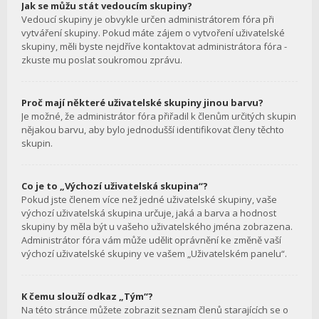
Jak se můžu stát vedoucím skupiny?
Vedoucí skupiny je obvykle určen administrátorem fóra při
vytváření skupiny. Pokud máte zájem o vytvoření uživatelské
skupiny, měli byste nejdříve kontaktovat administrátora fóra -
zkuste mu poslat soukromou zprávu.
Proč mají některé uživatelské skupiny jinou barvu?
Je možné, že administrátor fóra přiřadil k členům určitých skupin
nějakou barvu, aby bylo jednodušší identifikovat členy těchto
skupin.
Co je to „Výchozí uživatelská skupina“?
Pokud jste členem více než jedné uživatelské skupiny, vaše
výchozí uživatelská skupina určuje, jaká a barva a hodnost
skupiny by měla být u vašeho uživatelského jména zobrazena.
Administrátor fóra vám může udělit oprávnění ke změně vaší
výchozí uživatelské skupiny ve vašem „Uživatelském panelu“.
K čemu slouží odkaz „Tým“?
Na této stránce můžete zobrazit seznam členů starajících se o