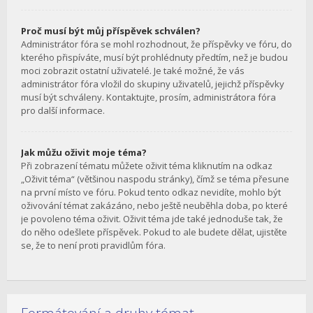
Proč musí být můj příspěvek schválen?
Administrátor fóra se mohl rozhodnout, že příspěvky ve fóru, do
kterého přispíváte, musí být prohlédnuty předtím, než je budou
moci zobrazit ostatní uživatelé. Je také možné, že vás
administrátor fóra vložil do skupiny uživatelů, jejichž příspěvky
musí být schváleny. Kontaktujte, prosím, administrátora fóra
pro další informace.
Jak můžu oživit moje téma?
Při zobrazení tématu můžete oživit téma kliknutím na odkaz
„Oživit téma“ (většinou naspodu stránky), čímž se téma přesune
na první místo ve fóru. Pokud tento odkaz nevidíte, mohlo být
oživování témat zakázáno, nebo ještě neuběhla doba, po které
je povoleno téma oživit. Oživit téma jde také jednoduše tak, že
do něho odešlete příspěvek. Pokud to ale budete dělat, ujistěte
se, že to není proti pravidlům fóra.