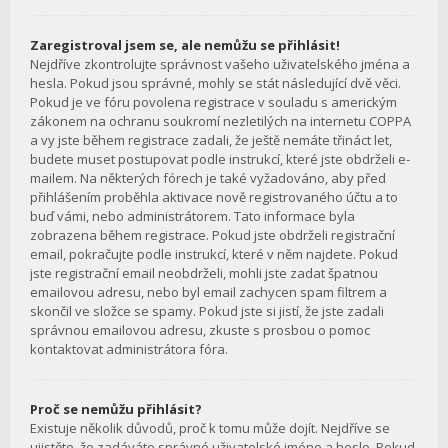
Zaregistroval jsem se, ale nemůžu se přihlásit!
Nejdříve zkontrolujte správnost vašeho uživatelského jména a
hesla. Pokud jsou správné, mohly se stát následující dvě věci.
Pokud je ve fóru povolena registrace v souladu s americkým
zákonem na ochranu soukromí nezletilých na internetu COPPA
a vy jste během registrace zadali, že ještě nemáte třináct let,
budete muset postupovat podle instrukcí, které jste obdrželi e-
mailem. Na některých fórech je také vyžadováno, aby před
přihlášením proběhla aktivace nově registrovaného účtu a to
buď vámi, nebo administrátorem. Tato informace byla
zobrazena během registrace. Pokud jste obdrželi registrační
email, pokračujte podle instrukcí, které v něm najdete. Pokud
jste registrační email neobdrželi, mohli jste zadat špatnou
emailovou adresu, nebo byl email zachycen spam filtrem a
skončil ve složce se spamy. Pokud jste si jistí, že jste zadali
správnou emailovou adresu, zkuste s prosbou o pomoc
kontaktovat administrátora fóra.
Proč se nemůžu přihlásit?
Existuje několik důvodů, proč k tomu může dojít. Nejdříve se
ujistěte, že zadáváte správné uživatelské jméno a heslo. Pokud