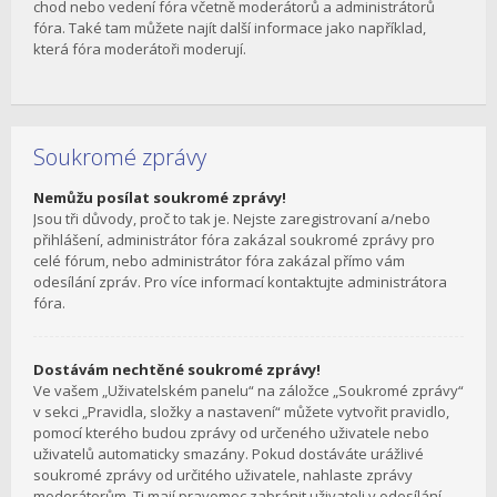
chod nebo vedení fóra včetně moderátorů a administrátorů
fóra. Také tam můžete najít další informace jako například,
která fóra moderátoři moderují.
Soukromé zprávy
Nemůžu posílat soukromé zprávy!
Jsou tři důvody, proč to tak je. Nejste zaregistrovaní a/nebo
přihlášení, administrátor fóra zakázal soukromé zprávy pro
celé fórum, nebo administrátor fóra zakázal přímo vám
odesílání zpráv. Pro více informací kontaktujte administrátora
fóra.
Dostávám nechtěné soukromé zprávy!
Ve vašem „Uživatelském panelu“ na záložce „Soukromé zprávy“
v sekci „Pravidla, složky a nastavení“ můžete vytvořit pravidlo,
pomocí kterého budou zprávy od určeného uživatele nebo
uživatelů automaticky smazány. Pokud dostáváte urážlivé
soukromé zprávy od určitého uživatele, nahlaste zprávy
moderátorům. Ti mají pravomoc zabránit uživateli v odesílání