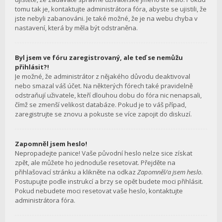
tomu tak je, kontaktujte administrátora fóra, abyste se ujistili, že
jste nebyli zabanováni. Je také možné, že je na webu chyba v
nastavení, která by měla být odstraněna.
Byl jsem ve fóru zaregistrovaný, ale teď se nemůžu
přihlásit?!
Je možné, že administrátor z nějakého důvodu deaktivoval
nebo smazal váš účet. Na některých fórech také pravidelně
odstraňují uživatele, kteří dlouhou dobu do fóra nic nenapsali,
čímž se zmenší velikost databáze. Pokud je to váš případ,
zaregistrujte se znovu a pokuste se více zapojit do diskuzí.
Zapomněl jsem heslo!
Nepropadejte panice! Vaše původní heslo nelze sice získat
zpět, ale můžete ho jednoduše resetovat. Přejděte na
přihlašovací stránku a klikněte na odkaz
Zapomněl/a jsem heslo
.
Postupujte podle instrukcí a brzy se opět budete moci přihlásit.
Pokud nebudete moci resetovat vaše heslo, kontaktujte
administrátora fóra.