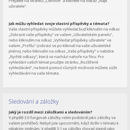
Přejděte na stránku „Členové“ a klikněte na odkaz „Najít
uživatele“.
Jak můžu vyhledat svoje vlastní příspěvky a témata?
Vaše vlastní příspěvky můžete vyhledat buď kliknutím na odkaz
„Zobrazit vaše příspěvky“ ve vašem „Uživatelském panelu“,
nebo kliknutím na odkaz „Vyhledat příspěvky uživatele“ ve
vašem „Profilu“ (zobrazí se po kliknutí na vaše uživatelské
jméno), nebo kliknutím na odkaz „Vaše příspěvky“ v nabídce
„Rychlé odkazy“, která se nachází nahoře na fóru. Pro
vyhledání vašich témat použijte stránku „Rozšířené
vyhledávání“, na které pomocí různých možnosti můžete zúžit
vyhledávání na vaše témata.
Sledování a záložky
Jaký je rozdíl mezi záložkami a sledováním?
V phpBB 3.0 fungovali záložky velmi podobně jako záložky ve
vašem prohlížeči. Nebyli jste upozorněni, když došlo v tématu k
nějakým změnám. V phpBB 3.1 se záložky chovají stejně jako