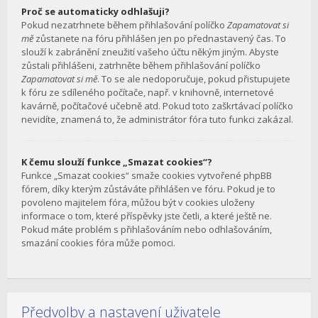
Proč se automaticky odhlašuji?
Pokud nezatrhnete během přihlašování políčko
Zapamatovat si
mě
zůstanete na fóru přihlášen jen po přednastavený čas. To
slouží k zabránění zneužití vašeho účtu někým jiným. Abyste
zůstali přihlášeni, zatrhněte během přihlašování políčko
Zapamatovat si mě
. To se ale nedoporučuje, pokud přistupujete
k fóru ze sdíleného počítače, např. v knihovně, internetové
kavárně, počítačové učebně atd. Pokud toto zaškrtávací políčko
nevidíte, znamená to, že administrátor fóra tuto funkci zakázal.
K čemu slouží funkce „Smazat cookies“?
Funkce „Smazat cookies“ smaže cookies vytvořené phpBB
fórem, díky kterým zůstáváte přihlášen ve fóru. Pokud je to
povoleno majitelem fóra, můžou být v cookies uloženy
informace o tom, které příspěvky jste četli, a které ještě ne.
Pokud máte problém s přihlašováním nebo odhlašováním,
smazání cookies fóra může pomoci.
Předvolby a nastavení uživatele