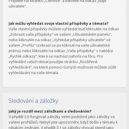
Přejděte na stránku „Členové“ a klikněte na odkaz „Najít
uživatele“.
Jak můžu vyhledat svoje vlastní příspěvky a témata?
Vaše vlastní příspěvky můžete vyhledat buď kliknutím na odkaz
„Zobrazit vaše příspěvky“ ve vašem „Uživatelském panelu“,
nebo kliknutím na odkaz „Vyhledat příspěvky uživatele“ ve
vašem „Profilu“ (zobrazí se po kliknutí na vaše uživatelské
jméno), nebo kliknutím na odkaz „Vaše příspěvky“ v nabídce
„Rychlé odkazy“, která se nachází nahoře na fóru. Pro
vyhledání vašich témat použijte stránku „Rozšířené
vyhledávání“, na které pomocí různých možnosti můžete zúžit
vyhledávání na vaše témata.
Sledování a záložky
Jaký je rozdíl mezi záložkami a sledováním?
V phpBB 3.0 fungovali záložky velmi podobně jako záložky ve
vašem prohlížeči. Nebyli jste upozorněni, když došlo v tématu k
nějakým změnám. V phpBB 3.1 se záložky chovají stejně jako