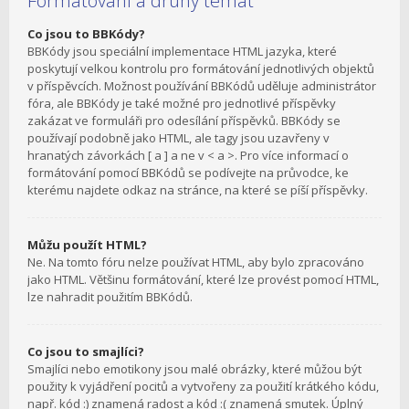
Formátování a druhy témat
Co jsou to BBKódy?
BBKódy jsou speciální implementace HTML jazyka, které
poskytují velkou kontrolu pro formátování jednotlivých objektů
v příspěvcích. Možnost používání BBKódů uděluje administrátor
fóra, ale BBKódy je také možné pro jednotlivé příspěvky
zakázat ve formuláři pro odesílání příspěvků. BBKódy se
používají podobně jako HTML, ale tagy jsou uzavřeny v
hranatých závorkách [ a ] a ne v < a >. Pro více informací o
formátování pomocí BBKódů se podívejte na průvodce, ke
kterému najdete odkaz na stránce, na které se píší příspěvky.
Můžu použít HTML?
Ne. Na tomto fóru nelze používat HTML, aby bylo zpracováno
jako HTML. Většinu formátování, které lze provést pomocí HTML,
lze nahradit použitím BBKódů.
Co jsou to smajlíci?
Smajlíci nebo emotikony jsou malé obrázky, které můžou být
použity k vyjádření pocitů a vytvořeny za použití krátkého kódu,
např. kód :) znamená radost a kód :( znamená smutek. Úplný