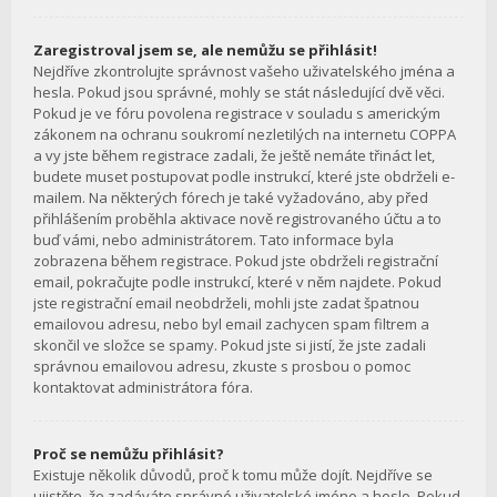
Zaregistroval jsem se, ale nemůžu se přihlásit!
Nejdříve zkontrolujte správnost vašeho uživatelského jména a
hesla. Pokud jsou správné, mohly se stát následující dvě věci.
Pokud je ve fóru povolena registrace v souladu s americkým
zákonem na ochranu soukromí nezletilých na internetu COPPA
a vy jste během registrace zadali, že ještě nemáte třináct let,
budete muset postupovat podle instrukcí, které jste obdrželi e-
mailem. Na některých fórech je také vyžadováno, aby před
přihlášením proběhla aktivace nově registrovaného účtu a to
buď vámi, nebo administrátorem. Tato informace byla
zobrazena během registrace. Pokud jste obdrželi registrační
email, pokračujte podle instrukcí, které v něm najdete. Pokud
jste registrační email neobdrželi, mohli jste zadat špatnou
emailovou adresu, nebo byl email zachycen spam filtrem a
skončil ve složce se spamy. Pokud jste si jistí, že jste zadali
správnou emailovou adresu, zkuste s prosbou o pomoc
kontaktovat administrátora fóra.
Proč se nemůžu přihlásit?
Existuje několik důvodů, proč k tomu může dojít. Nejdříve se
ujistěte, že zadáváte správné uživatelské jméno a heslo. Pokud