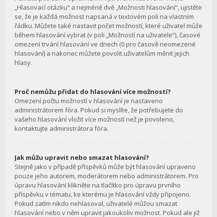
„Hlasovací otázku“ a nejméně dvě „Možnosti hlasování“, ujistěte
se, že je každá možnost napsaná v textovém poli na vlastním
řádku. Můžete také nastavit počet možností, které uživatel může
během hlasování vybrat (v poli „Možností na uživatele“), časové
omezení trvání hlasování ve dnech (0 pro časově neomezené
hlasování) a nakonec můžete povolit uživatelům měnit jejich
hlasy.
Proč nemůžu přidat do hlasování více možností?
Omezení počtu možností v hlasování je nastaveno
administrátorem fóra. Pokud si myslíte, že potřebujete do
vašeho hlasování vložit více možností než je povoleno,
kontaktujte administrátora fóra.
Jak můžu upravit nebo smazat hlasování?
Stejně jako v případě příspěvků může být hlasování upraveno
pouze jeho autorem, moderátorem nebo administrátorem. Pro
úpravu hlasování klikněte na tlačítko pro úpravu prvního
příspěvku v tématu, ke kterému je hlasování vždy připojeno.
Pokud zatím nikdo nehlasoval, uživatelé můžou smazat
hlasování nebo v něm upravit jakoukoliv možnost. Pokud ale již