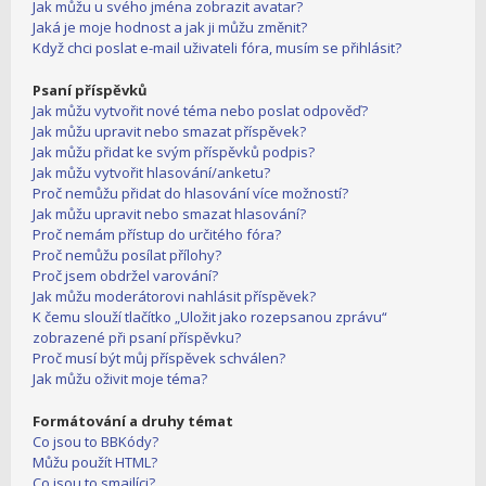
Jak můžu u svého jména zobrazit avatar?
Jaká je moje hodnost a jak ji můžu změnit?
Když chci poslat e-mail uživateli fóra, musím se přihlásit?
Psaní příspěvků
Jak můžu vytvořit nové téma nebo poslat odpověď?
Jak můžu upravit nebo smazat příspěvek?
Jak můžu přidat ke svým příspěvků podpis?
Jak můžu vytvořit hlasování/anketu?
Proč nemůžu přidat do hlasování více možností?
Jak můžu upravit nebo smazat hlasování?
Proč nemám přístup do určitého fóra?
Proč nemůžu posílat přílohy?
Proč jsem obdržel varování?
Jak můžu moderátorovi nahlásit příspěvek?
K čemu slouží tlačítko „Uložit jako rozepsanou zprávu“
zobrazené při psaní příspěvku?
Proč musí být můj příspěvek schválen?
Jak můžu oživit moje téma?
Formátování a druhy témat
Co jsou to BBKódy?
Můžu použít HTML?
Co jsou to smajlíci?