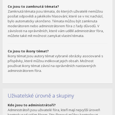
Co jsou to zamknutá témata?
Zamknutá témata jsou témata, do kterých uživatelé nemůžou
posílat odpovědi a jakékoliv hlasování, které se v nic nachází,
bylo automaticky ukončeno. Témata můžou být zamknuta
moderátorem nebo administrátorem fóra z řady důvodů. V
závislosti na oprávněních, které vám udělil administrátor fóra,
můžete také mít možnost zamykat vlastní témata.
Co jsou to ikony témat?
Ikony témat jsou autory témat vybrané obrázky asociované s
příspěvky, které můžou indikovat jejich obsah. Možnost
používat ikony témat závisí na oprávněních nastavených
administrátorem fóra.
Uživatelské úrovně a skupiny
Kdo jsou to administrátoři?
Administrátoři jsou uživatelé fóra, kteří mají nejvyšší úroveň
kontroly nad celým fórem. Tito členové můžou kontrolovat