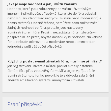
Jaká je moje hodnost a jak ji můžu změnit?
Hodnosti, které jsou zobrazeny pod vaším uživatelským
jménem, indikují počet příspěvků, které jste do fóra odeslali,
nebo slouží k identifikaci určitých uživatelů např. moderátorů a
administrátorů. Obecně řečeno, nemůžete sami změnit znění
žádných hodností ve fóru, protože jsou nastaveny
administrátorem fóra. Prosím, nezatěžujte fórum zbytečným
přispíváním jen proto, abyste dosáhli vyšší hodnosti. Na většině
fór to nebude tolerováno a moderátor nebo administrátor
jednoduše sníží váš počet příspěvků.
Když chci poslat e-mail uživateli fóra, musím se přihlásit?
Jen registrovaní uživatelé můžou posílat e-maily ostatním
členům fóra přes vestavěný formulář a to jen v případě, že
administrátor tuto funkci povolil. Je to z důvodu zabránění
zneužití emailového systému anonymními uživateli.
Psaní příspěvků