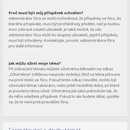
Proč musí být můj příspěvek schválen?
Administrátor fóra se mohl rozhodnout, že příspěvky ve fóru, do
kterého přispíváte, musí být prohlédnuty předtím, než je budou
moci zobrazit ostatní uživatelé. Je také možné, že vás
administrátor fóra vložil do skupiny uživatelů, jejichž příspěvky
musí být schváleny. Kontaktujte, prosím, administrátora fóra
pro další informace.
Jak můžu oživit moje téma?
Při zobrazení tématu můžete oživit téma kliknutím na odkaz
„Oživit téma“ (většinou naspodu stránky), čímž se téma přesune
na první místo ve fóru. Pokud tento odkaz nevidíte, mohlo být
oživování témat zakázáno, nebo ještě neuběhla doba, po které
je povoleno téma oživit. Oživit téma jde také jednoduše tak, že
do něho odešlete příspěvek. Pokud to ale budete dělat, ujistěte
se, že to není proti pravidlům fóra.