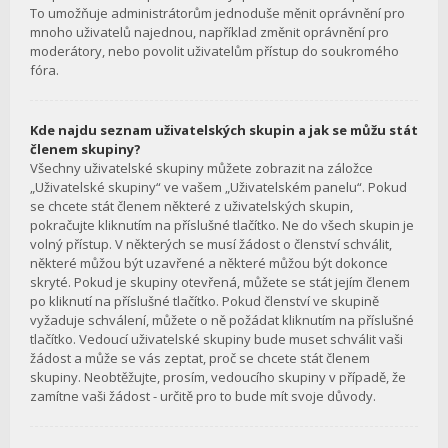
To umožňuje administrátorům jednoduše měnit oprávnění pro
mnoho uživatelů najednou, například změnit oprávnění pro
moderátory, nebo povolit uživatelům přístup do soukromého
fóra.
Kde najdu seznam uživatelských skupin a jak se můžu stát
členem skupiny?
Všechny uživatelské skupiny můžete zobrazit na záložce
„Uživatelské skupiny“ ve vašem „Uživatelském panelu“. Pokud
se chcete stát členem některé z uživatelských skupin,
pokračujte kliknutím na příslušné tlačítko. Ne do všech skupin je
volný přístup. V některých se musí žádost o členství schválit,
některé můžou být uzavřené a některé můžou být dokonce
skryté. Pokud je skupiny otevřená, můžete se stát jejím členem
po kliknutí na příslušné tlačítko. Pokud členství ve skupině
vyžaduje schválení, můžete o ně požádat kliknutím na příslušné
tlačítko. Vedoucí uživatelské skupiny bude muset schválit vaši
žádost a může se vás zeptat, proč se chcete stát členem
skupiny. Neobtěžujte, prosím, vedoucího skupiny v případě, že
zamítne vaši žádost - určitě pro to bude mít svoje důvody.