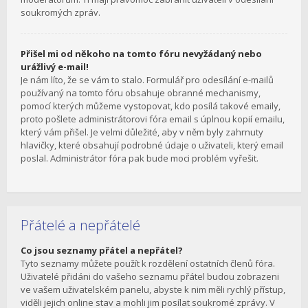
soukromých zpráv.
Přišel mi od někoho na tomto fóru nevyžádaný nebo
urážlivý e-mail!
Je nám líto, že se vám to stalo. Formulář pro odesílání e-mailů
používaný na tomto fóru obsahuje obranné mechanismy,
pomocí kterých můžeme vystopovat, kdo posílá takové emaily,
proto pošlete administrátorovi fóra email s úplnou kopií emailu,
který vám přišel. Je velmi důležité, aby v něm byly zahrnuty
hlavičky, které obsahují podrobné údaje o uživateli, který email
poslal. Administrátor fóra pak bude moci problém vyřešit.
Přátelé a nepřátelé
Co jsou seznamy přátel a nepřátel?
Tyto seznamy můžete použít k rozdělení ostatních členů fóra.
Uživatelé přidáni do vašeho seznamu přátel budou zobrazeni
ve vašem uživatelském panelu, abyste k nim měli rychlý přístup,
viděli jejich online stav a mohli jim posílat soukromé zprávy. V