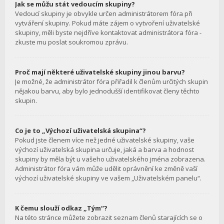
Jak se můžu stát vedoucím skupiny?
Vedoucí skupiny je obvykle určen administrátorem fóra při
vytváření skupiny. Pokud máte zájem o vytvoření uživatelské
skupiny, měli byste nejdříve kontaktovat administrátora fóra -
zkuste mu poslat soukromou zprávu.
Proč mají některé uživatelské skupiny jinou barvu?
Je možné, že administrátor fóra přiřadil k členům určitých skupin
nějakou barvu, aby bylo jednodušší identifikovat členy těchto
skupin.
Co je to „Výchozí uživatelská skupina“?
Pokud jste členem více než jedné uživatelské skupiny, vaše
výchozí uživatelská skupina určuje, jaká a barva a hodnost
skupiny by měla být u vašeho uživatelského jména zobrazena.
Administrátor fóra vám může udělit oprávnění ke změně vaší
výchozí uživatelské skupiny ve vašem „Uživatelském panelu“.
K čemu slouží odkaz „Tým“?
Na této stránce můžete zobrazit seznam členů starajících se o