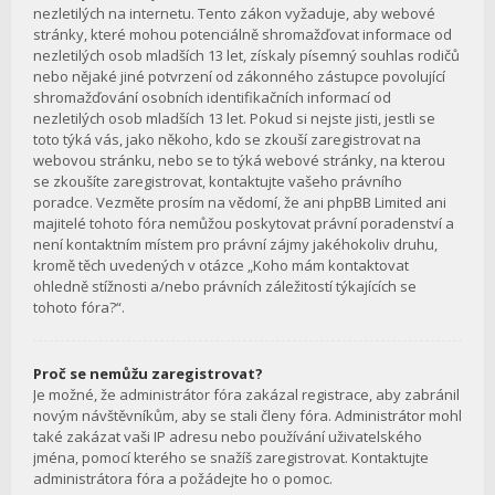
nezletilých na internetu. Tento zákon vyžaduje, aby webové
stránky, které mohou potenciálně shromažďovat informace od
nezletilých osob mladších 13 let, získaly písemný souhlas rodičů
nebo nějaké jiné potvrzení od zákonného zástupce povolující
shromažďování osobních identifikačních informací od
nezletilých osob mladších 13 let. Pokud si nejste jisti, jestli se
toto týká vás, jako někoho, kdo se zkouší zaregistrovat na
webovou stránku, nebo se to týká webové stránky, na kterou
se zkoušíte zaregistrovat, kontaktujte vašeho právního
poradce. Vezměte prosím na vědomí, že ani phpBB Limited ani
majitelé tohoto fóra nemůžou poskytovat právní poradenství a
není kontaktním místem pro právní zájmy jakéhokoliv druhu,
kromě těch uvedených v otázce „Koho mám kontaktovat
ohledně stížnosti a/nebo právních záležitostí týkajících se
tohoto fóra?“.
Proč se nemůžu zaregistrovat?
Je možné, že administrátor fóra zakázal registrace, aby zabránil
novým návštěvníkům, aby se stali členy fóra. Administrátor mohl
také zakázat vaši IP adresu nebo používání uživatelského
jména, pomocí kterého se snažíš zaregistrovat. Kontaktujte
administrátora fóra a požádejte ho o pomoc.