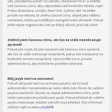
váš „Uživatelský panel“ na záložku „Nastavení fóra“ a změňte
vaši časovou zónu, aby odpovídala vaší konkrétní oblasti, např.
Praha, Bratislava, Londýn, New York, Sydney atd. Vezměte
prosím na vědomí, že změnu časové zóny, stejně jako většinu
nastavení, můžou provádět jen zaregistrovaní uživatelé. Pokud
ještě nejste registrováni, toto je dobrý důvod, proč tak učinit.
Změnil jsem časovou zónu, ale čas se stále nezobrazuje
správně!
Pokud jste si jisti, že jste nastavili vaši časovou zónu správně,
ale čas se stále zobrazuje nesprávně, pak je čas nastavený na
hodinách serveru nesprávný. Upozorněte na to, prosím,
administrátora, aby mohl tento problém odstranit.
Můj jazyk není na seznamu!
Pokud váš jazyk není na seznamu jazyků, tak ho buď
administrátor nenainstaloval, nebo nikdo toto fórum do vašeho
jazyka nepřeložil. Zkuste se zeptat administrátora fóra, jestli
může nainstalovat požadovaný jazyk. Pokud překlad do vašeho
jazyku neexistuje, můžete vytvořit nový překlad. Více informací
můžete najít na webu
phpBB
®.