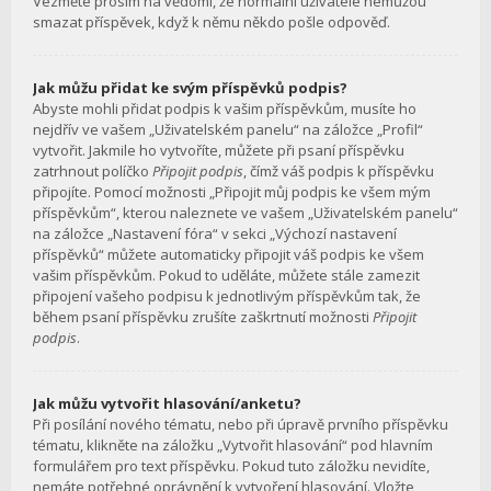
Vezměte prosím na vědomí, že normální uživatelé nemůžou
smazat příspěvek, když k němu někdo pošle odpověď.
Jak můžu přidat ke svým příspěvků podpis?
Abyste mohli přidat podpis k vašim příspěvkům, musíte ho
nejdřív ve vašem „Uživatelském panelu“ na záložce „Profil“
vytvořit. Jakmile ho vytvoříte, můžete při psaní příspěvku
zatrhnout políčko
Připojit podpis
, čímž váš podpis k příspěvku
připojíte. Pomocí možnosti „Připojit můj podpis ke všem mým
příspěvkům“, kterou naleznete ve vašem „Uživatelském panelu“
na záložce „Nastavení fóra“ v sekci „Výchozí nastavení
příspěvků“ můžete automaticky připojit váš podpis ke všem
vašim příspěvkům. Pokud to uděláte, můžete stále zamezit
připojení vašeho podpisu k jednotlivým příspěvkům tak, že
během psaní příspěvku zrušíte zaškrtnutí možnosti
Připojit
podpis
.
Jak můžu vytvořit hlasování/anketu?
Při posílání nového tématu, nebo při úpravě prvního příspěvku
tématu, klikněte na záložku „Vytvořit hlasování“ pod hlavním
formulářem pro text příspěvku. Pokud tuto záložku nevidíte,
nemáte potřebné oprávnění k vytvoření hlasování. Vložte