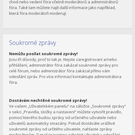
chod nebo vedení fóra včetně moderátorů a administrátorů
fóra. Také tam můžete najít další informace jako například,
která fóra moderátoři moderují.
Soukromé zprávy
Nemůžu posílat soukromé zprávy!
Jsou tři důvody, proč to tak je. Nejste zaregistrovaní a/nebo
přihlášení, administrátor fóra zakázal soukromé zprávy pro
celé fórum, nebo administrátor fóra zakázal přímo vám
odesílání zpráv. Pro více informací kontaktujte administrátora
fóra.
Dostávám nechtěné soukromé zprávy!
Ve vašem „Uživatelském panelu“ na záložce „Soukromé zprávy“
v sekci „Pravidla, složky a nastavení“ můžete vytvořit pravidlo,
pomocí kterého budou zprávy od určeného uživatele nebo
uživatelů automaticky smazány. Pokud dostáváte urážlivé
soukromé zprávy od určitého uživatele, nahlaste zprávy
moderátorům. Ti mají pravomoc zabránit uživateli v odesílání