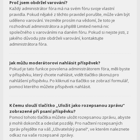
Proč jsem obdržel varování?
Každý administrátor fóra má na svém fóru svoje vlastní
pravidla. Pokud nějaké z těchto pravidel porušíte, může vám být
uděleno varování. Vezměte prosím na vědomí, že toto je
rozhodnutí administrátora a phpBB Limited nemá nic
společného s varováními na daném fóru. Pokud si nejste jisti, z
jakého důvodu jste obdrželi varování, kontaktujte
administrátora fóra.
Jak můžu moderátorovi nahlásit příspěvek?
Pokud je tato funkce povolena administrátorem fóra, měli byste
v příspěvku, který chcete nahlásit, vidět tlačítko (ikonu) pro
nahlášení příspěvku. Po kliknutí na tlačítko se zobrazí formulář,
pomocí kterého můžete příspěvek nahlásit.
K čemu slouží tlačítko „Uložit jako rozepsanou zprávu“
zobrazené při psaní příspěvku?
Pomocí tohoto tlačítka můžete uložit rozepsanou zprávu, abyste
ji mohli dokončit a odeslat později. Pro načtení rozepsaných
zpráv přejděte na váš „Uživatelský panel“, ve kterém naleznete
odkaz na vaše rozepsané zprávy.