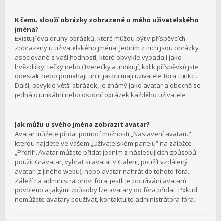
K čemu slouží obrázky zobrazené u mého uživatelského
jména?
Existují dva druhy obrázků, které můžou být v příspěvcích
zobrazeny u uživatelského jména. Jedním z nich jsou obrázky
asociované s vaší hodností, které obvykle vypadají jako
hvězdičky, tečky nebo čtverečky a indikují, kolik příspěvků jste
odeslali, nebo pomáhají určit jakou mají uživatelé fóra funkci.
Další, obvykle větší obrázek, je známý jako avatar a obecně se
jedná o unikátní nebo osobní obrázek každého uživatele.
Jak můžu u svého jména zobrazit avatar?
Avatar můžete přidat pomocí možnosti „Nastavení avataru“,
kterou najdete ve vašem „Uživatelském panelu“ na záložce
„Profil“. Avatar můžete přidat jedním z následujících způsobů:
použít Gravatar, vybrat si avatar v Galerii, použít vzdálený
avatar (z jiného webu), nebo avatar nahrát do tohoto fóra.
Záleží na administrátorovi fóra, jestli je používání avatarů
povoleno a jakými způsoby lze avatary do fóra přidat. Pokud
nemůžete avatary používat, kontaktujte administrátora fóra.