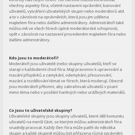
všechny aspekty fóra, včetně nastavení oprávnění, banování
uživatelů, vytváření uživatelských skupin nebo moderátorů atd.
a to v závislosti na oprávněních, která jsou jim udělena
majitelem fóra nebo dalšími administrátory. Administrátoři také
můžou mít ve všech fórech úplné moderátorské schopnosti,
opět v závislosti na nastavení provedeném majitelem fóra nebo
dalšími administrátory.
Kdo jsou to moderátoři?
Moderátoři jsou uživatelé (nebo skupiny uživatelů), kteří se
starají o každodenní chod fóra. Mají pravomoc k upravování a
mazání příspěvků a zamykání, odemykání, přesunování,
mazání a rozdělování témat ve fórech, která moderují. Obecně
jsou moderátoři přítomni, aby zabraňovali uživatelů v psaní
mimo téma nebo v posílání hanlivých nebo urážlivých materiálů.
Co jsou to uživatelské skupiny?
Uživatelské skupiny jsou skupiny uživatelů, které dělí komunitu
uživatelů na menší části, se kterými můžou administrátoři fóra
snadněji pracovat. Každý člen fóra může patřit do několika
skupin a každé skupině můžou být přiřazena různá oprávnění.