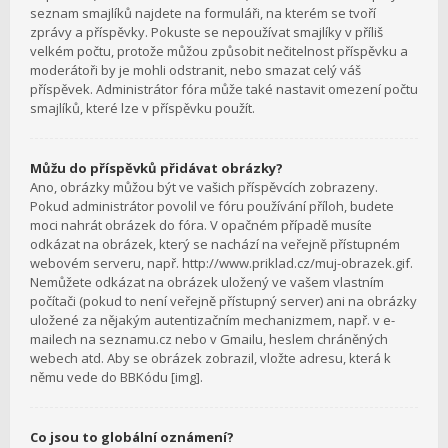
seznam smajlíků najdete na formuláři, na kterém se tvoří
zprávy a příspěvky. Pokuste se nepoužívat smajlíky v příliš
velkém počtu, protože můžou způsobit nečitelnost příspěvku a
moderátoři by je mohli odstranit, nebo smazat celý váš
příspěvek. Administrátor fóra může také nastavit omezení počtu
smajlíků, které lze v příspěvku použít.
Můžu do příspěvků přidávat obrázky?
Ano, obrázky můžou být ve vašich příspěvcích zobrazeny.
Pokud administrátor povolil ve fóru používání příloh, budete
moci nahrát obrázek do fóra. V opačném případě musíte
odkázat na obrázek, který se nachází na veřejně přístupném
webovém serveru, např. http://www.priklad.cz/muj-obrazek.gif.
Nemůžete odkázat na obrázek uložený ve vašem vlastním
počítači (pokud to není veřejně přístupný server) ani na obrázky
uložené za nějakým autentizačním mechanizmem, např. v e-
mailech na seznamu.cz nebo v Gmailu, heslem chráněných
webech atd. Aby se obrázek zobrazil, vložte adresu, která k
němu vede do BBKódu [img].
Co jsou to globální oznámení?