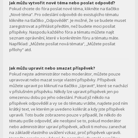
Jak můžu vytvořit nové téma nebo poslat odpověď?
Pokud chcete do fóra poslat nové téma, klikněte na tlačítko
„Nové téma“. Pro odeslání odpovědi do existujícího tématu
klikněte na tlačítko „Odpovědět“. Je možné, že se budete muset
zaregistrovat a přihlásit předtím, než budete moci posílat
příspěvky. Naspodu každého fóra a tématu můžete najít
seznam oprávnění, které v konkrétním fóru a tématu máte.
Například: „Můžete posílat nová témata“, „Můžete posílat
přílohy“ atd.
Jak můžu upravit nebo smazat příspěvek?
Pokud nejste administrátor nebo moderátor, můžete pouze
upravovat nebo mazat svoje vlastní příspěvky. Příspěvek
můžete upravit po kliknutí na tlačítko „Upravit“, které se nachází
v příslušném příspěvku. Někdy lze upravit příspěvek jen po
omezenou dobu po jeho odeslání. Pokud již někdo na
příspěvek odpověděl a vy se do tématu vrátíte, najdete pod ním
krátký text, ve kterém je uvedeno kolikrát a kdy jste příspěvek
upravili. Toto bude zobrazeno pouze v případě, že někdo do
tématu pošle odpověď, ale neobjeví se to, pokud moderátor
nebo administrátor upraví příspěvek, ačkoli ti mohou zanechat
na základě vlastního uvážení vzkaz, proč příspěvek upravili.