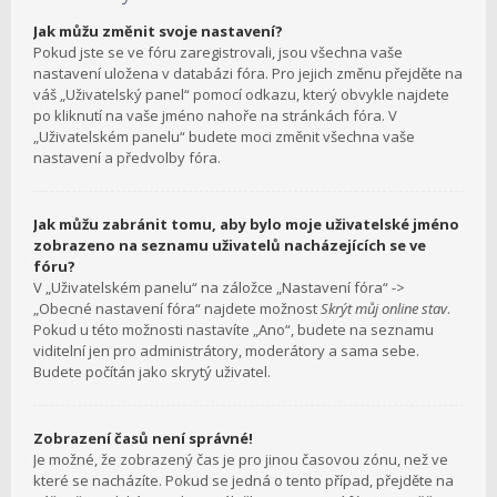
Jak můžu změnit svoje nastavení?
Pokud jste se ve fóru zaregistrovali, jsou všechna vaše
nastavení uložena v databázi fóra. Pro jejich změnu přejděte na
váš „Uživatelský panel“ pomocí odkazu, který obvykle najdete
po kliknutí na vaše jméno nahoře na stránkách fóra. V
„Uživatelském panelu“ budete moci změnit všechna vaše
nastavení a předvolby fóra.
Jak můžu zabránit tomu, aby bylo moje uživatelské jméno
zobrazeno na seznamu uživatelů nacházejících se ve
fóru?
V „Uživatelském panelu“ na záložce „Nastavení fóra“ ->
„Obecné nastavení fóra“ najdete možnost
Skrýt můj online stav
.
Pokud u této možnosti nastavíte „Ano“, budete na seznamu
viditelní jen pro administrátory, moderátory a sama sebe.
Budete počítán jako skrytý uživatel.
Zobrazení časů není správné!
Je možné, že zobrazený čas je pro jinou časovou zónu, než ve
které se nacházíte. Pokud se jedná o tento případ, přejděte na