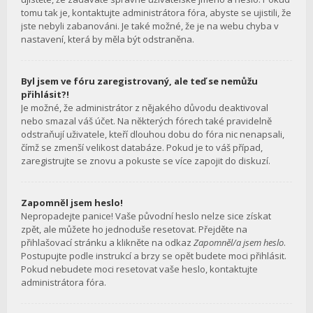
tomu tak je, kontaktujte administrátora fóra, abyste se ujistili, že
jste nebyli zabanováni. Je také možné, že je na webu chyba v
nastavení, která by měla být odstraněna.
Byl jsem ve fóru zaregistrovaný, ale teď se nemůžu
přihlásit?!
Je možné, že administrátor z nějakého důvodu deaktivoval
nebo smazal váš účet. Na některých fórech také pravidelně
odstraňují uživatele, kteří dlouhou dobu do fóra nic nenapsali,
čímž se zmenší velikost databáze. Pokud je to váš případ,
zaregistrujte se znovu a pokuste se více zapojit do diskuzí.
Zapomněl jsem heslo!
Nepropadejte panice! Vaše původní heslo nelze sice získat
zpět, ale můžete ho jednoduše resetovat. Přejděte na
přihlašovací stránku a klikněte na odkaz
Zapomněl/a jsem heslo
.
Postupujte podle instrukcí a brzy se opět budete moci přihlásit.
Pokud nebudete moci resetovat vaše heslo, kontaktujte
administrátora fóra.